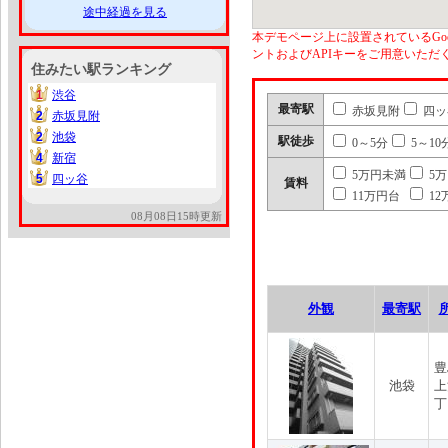
途中経過を見る
本デモページ上に設置されているGoo
ントおよびAPIキーをご用意いた
住みたい駅ランキング
1
渋谷
1
最寄駅
赤坂見附
四ッ
2
赤坂見附
2
2
池袋
2
駅徒歩
0～5分
5～10
4
新宿
4
5万円未満
5
5
四ッ谷
5
賃料
11万円台
12
08月08日15時更新
外観
最寄駅
豊
池袋
上
丁