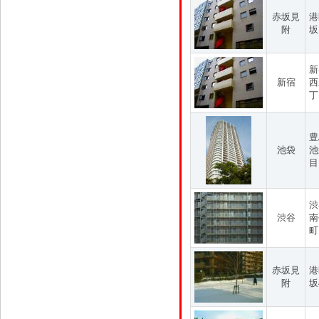
赤坂見
港
附
坂
新
新宿
西
丁
豊
池袋
池
目
渋
渋谷
南
町
赤坂見
港
附
坂