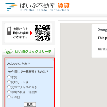
This 
Do you
みんなのこだわり
物件探しで一番重視するのは？
家賃
間取り・広さ
交通アクセスの良さ
環境の良さ・利便性
その他