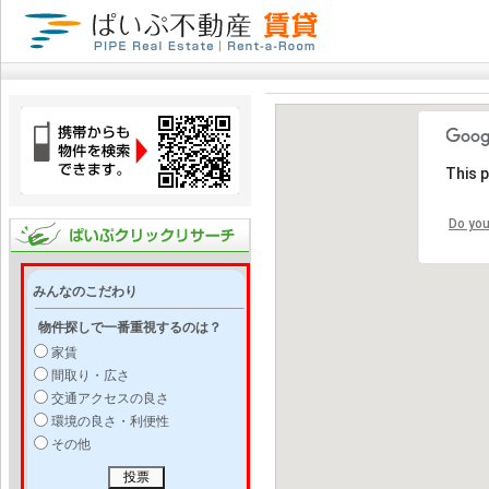
This 
Do you
みんなのこだわり
物件探しで一番重視するのは？
家賃
間取り・広さ
交通アクセスの良さ
環境の良さ・利便性
その他