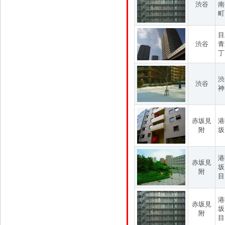
渋谷
南
町
目
渋谷
青
丁
渋
渋谷
神
赤坂見
港
附
坂
港
赤坂見
坂
附
目
港
赤坂見
坂
附
目