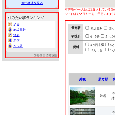
途中経過を見る
本デモページ上に設置されているGoo
ントおよびAPIキーをご用意いた
住みたい駅ランキング
1
渋谷
1
最寄駅
赤坂見附
四ッ
2
赤坂見附
2
2
池袋
2
駅徒歩
0～5分
5～10
4
新宿
4
5万円未満
5
5
四ッ谷
5
賃料
11万円台
12
08月08日15時更新
外観
最寄駅
渋
渋谷
鉢
渋