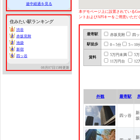
途中経過を見る
本デモページ上に設置されているGoo
ントおよびAPIキーをご用意いた
住みたい駅ランキング
1
渋谷
1
最寄駅
赤坂見附
四ッ
2
赤坂見附
2
2
池袋
2
駅徒歩
0～5分
5～10
4
新宿
4
5万円未満
5
5
四ッ谷
5
賃料
11万円台
12
08月07日15時更新
外観
最寄駅
新
四ッ谷
坂
新