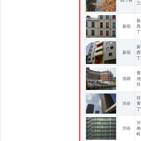
四ッ谷
三
新
新宿
西
丁
新
新宿
西
丁
豊
池袋
池
目
目
渋谷
青
丁
渋
渋谷
南
町