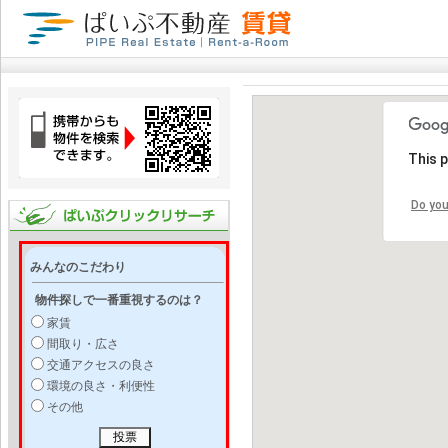
This 
Do you
みんなのこだわり
物件探しで一番重視するのは？
家賃
間取り・広さ
交通アクセスの良さ
環境の良さ・利便性
その他