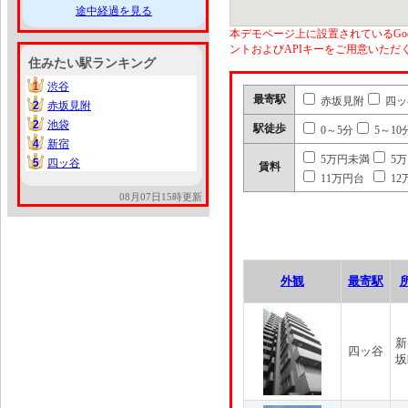
途中経過を見る
本デモページ上に設置されているGoo
ントおよびAPIキーをご用意いた
住みたい駅ランキング
1
渋谷
1
最寄駅
赤坂見附
四ッ
2
赤坂見附
2
2
池袋
2
駅徒歩
0～5分
5～10
4
新宿
4
5万円未満
5
5
四ッ谷
5
賃料
11万円台
12
08月07日15時更新
外観
最寄駅
新
四ッ谷
坂