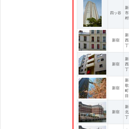
新
四ッ谷
市
村
新
新宿
西
丁
新
新宿
西
丁
新
歌
新宿
町
目
新
新宿
北
丁