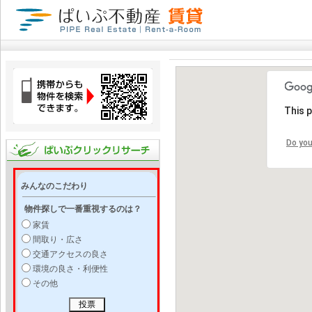
This 
Do you
みんなのこだわり
物件探しで一番重視するのは？
家賃
間取り・広さ
交通アクセスの良さ
環境の良さ・利便性
その他