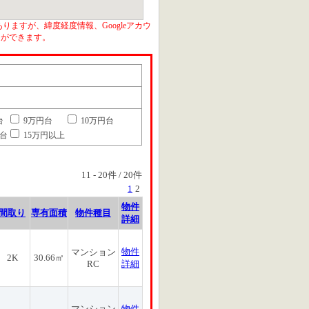
りますが、緯度経度情報、Googleアカウ
とができます。
台
9万円台
10万円台
円台
15万円以上
11
-
20
件 /
20
件
1
2
物件
間取り
専有面積
物件種目
詳細
物件
マンション
2K
30.66㎡
RC
詳細
マンション
物件