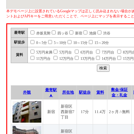
本デモページ上に設置されているGoogleマップは正しく読み込まれない場合があ
ントおよびAPIキーをご用意いただくことで、ページ上にマップを表示するこ
最寄駅
赤坂見附
四ッ谷
新宿
池袋
渋谷
駅徒歩
0～5分
5～10分
10～15分
15～20分
5万円未満
5万円台
6万円台
7万円台
8万円
賃料
11万円台
12万円台
13万円台
14万円台
15万
敷金/保証
最寄駅
外観
所在地
駅徒歩
賃料
▲
金・礼金
新宿区
新宿
西新宿7
17分
11.4万
2ヶ月 /-無料
丁目
新宿区