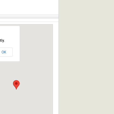
ly.
OK