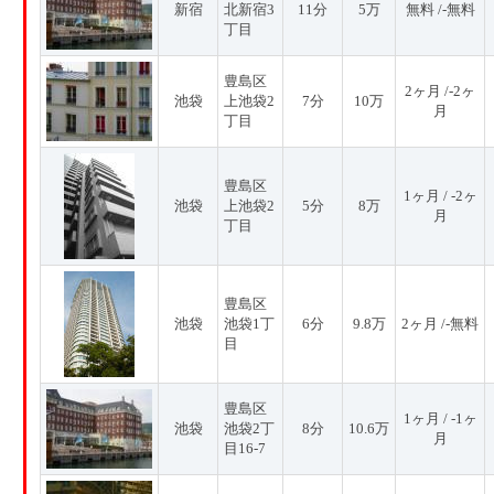
新宿
北新宿3
11分
5万
無料 /-無料
丁目
豊島区
2ヶ月 /-2ヶ
池袋
上池袋2
7分
10万
月
丁目
豊島区
1ヶ月 / -2ヶ
池袋
上池袋2
5分
8万
月
丁目
豊島区
池袋
池袋1丁
6分
9.8万
2ヶ月 /-無料
目
豊島区
1ヶ月 / -1ヶ
池袋
池袋2丁
8分
10.6万
月
目16-7