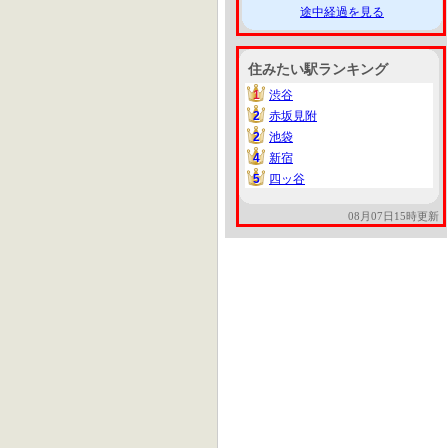
途中経過を見る
住みたい駅ランキング
1
渋谷
1
2
赤坂見附
2
2
池袋
2
4
新宿
4
5
四ッ谷
5
08月07日15時更新