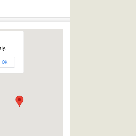
ly.
OK