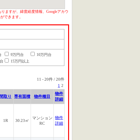
りますが、緯度経度情報、Googleアカウ
とができます。
台
9万円台
10万円台
円台
15万円以上
11
-
20
件 /
20
件
1
2
物件
間取り
専有面積
物件種目
詳細
物件
マンション
1R
30.23㎡
RC
詳細