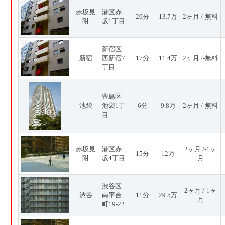
赤坂見
港区赤
20分
13.7万
2ヶ月 /-無料
附
坂1丁目
新宿区
新宿
西新宿7
17分
11.4万
2ヶ月 /-無料
丁目
豊島区
池袋
池袋1丁
6分
9.8万
2ヶ月 /-無料
目
赤坂見
港区赤
2ヶ月 /-1ヶ
15分
12万
附
坂4丁目
月
渋谷区
2ヶ月 /-1ヶ
渋谷
南平台
11分
29.5万
月
町19-22