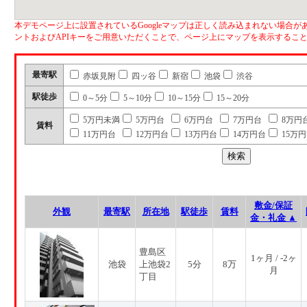
本デモページ上に設置されているGoogleマップは正しく読み込まれない場合があ
ントおよびAPIキーをご用意いただくことで、ページ上にマップを表示するこ
最寄駅
赤坂見附
四ッ谷
新宿
池袋
渋谷
駅徒歩
0～5分
5～10分
10～15分
15～20分
5万円未満
5万円台
6万円台
7万円台
8万円
賃料
11万円台
12万円台
13万円台
14万円台
15万
敷金/保証
外観
最寄駅
所在地
駅徒歩
賃料
金・礼金 ▲
豊島区
1ヶ月 / -2ヶ
池袋
上池袋2
5分
8万
月
丁目