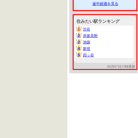
途中経過を見る
住みたい駅ランキング
1
渋谷
1
2
赤坂見附
2
2
池袋
2
4
新宿
4
5
四ッ谷
5
08月07日15時更新