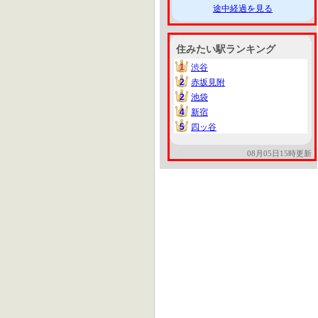
途中経過を見る
住みたい駅ランキング
1
渋谷
1
2
赤坂見附
2
2
池袋
2
4
新宿
4
5
四ッ谷
5
08月05日15時更新