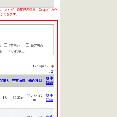
りますが、緯度経度情報、Googleアカウ
とができます。
台
9万円台
10万円台
円台
15万円以上
1
-
10
件 /
20
件
1
2
物件
間取り
専有面積
物件種目
詳細
物件
マンション
1R
30.23㎡
RC
詳細
物件