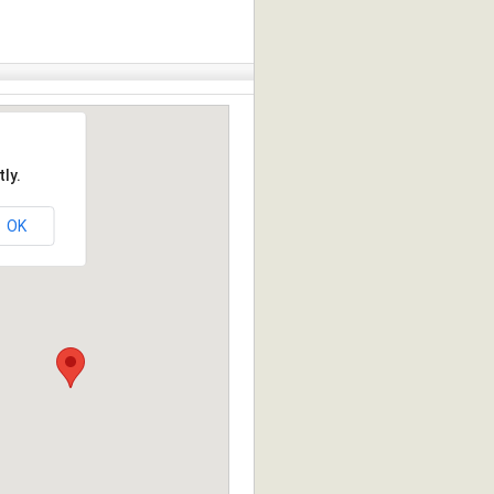
ly.
OK