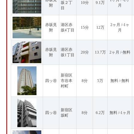
坂２丁
10分
9.1万
附
月
目
赤坂見
港区赤
2ヶ月 /-1ヶ
15分
12万
附
坂4丁目
月
赤坂見
港区赤
20分
13.7万
2ヶ月 /-無料
附
坂1丁目
新宿区
四ッ谷
市谷本
8分
5万
無料 /-無料
村町
新宿区
四ッ谷
8分
6.2万
無料 /-1ヶ月
坂町