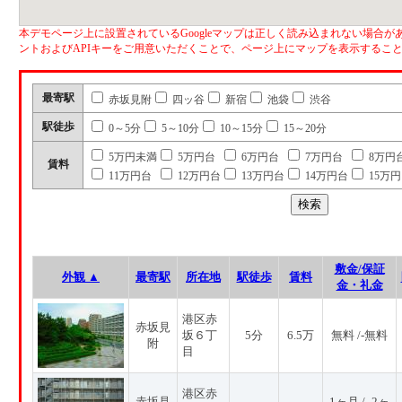
本デモページ上に設置されているGoogleマップは正しく読み込まれない場合があ
ントおよびAPIキーをご用意いただくことで、ページ上にマップを表示するこ
最寄駅
赤坂見附
四ッ谷
新宿
池袋
渋谷
駅徒歩
0～5分
5～10分
10～15分
15～20分
5万円未満
5万円台
6万円台
7万円台
8万円
賃料
11万円台
12万円台
13万円台
14万円台
15万
敷金/保証
外観 ▲
最寄駅
所在地
駅徒歩
賃料
金・礼金
港区赤
赤坂見
坂６丁
5分
6.5万
無料 /-無料
附
目
港区赤
赤坂見
1ヶ月 / -2ヶ