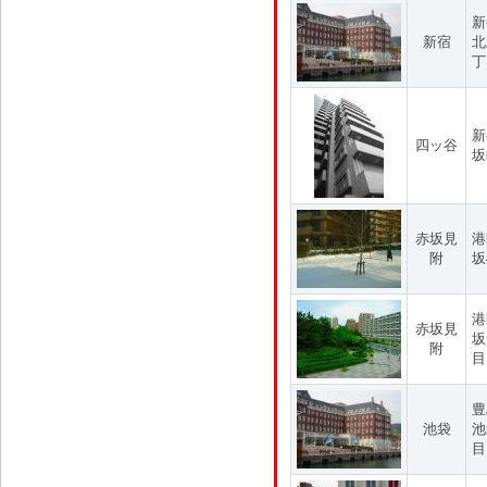
新
新宿
北
丁
新
四ッ谷
坂
赤坂見
港
附
坂
港
赤坂見
坂
附
目
豊
池袋
池
目