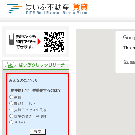
This 
Do you
みんなのこだわり
物件探しで一番重視するのは？
家賃
間取り・広さ
交通アクセスの良さ
環境の良さ・利便性
その他