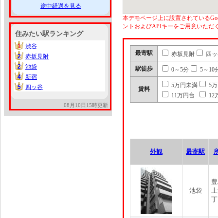
途中経過を見る
本デモページ上に設置されているGoo
ントおよびAPIキーをご用意いた
住みたい駅ランキング
1
渋谷
1
最寄駅
赤坂見附
四ッ
2
赤坂見附
2
2
池袋
2
駅徒歩
0～5分
5～10
4
新宿
4
5万円未満
5
5
四ッ谷
5
賃料
11万円台
12
08月10日15時更新
外観
最寄駅
豊
池袋
上
丁