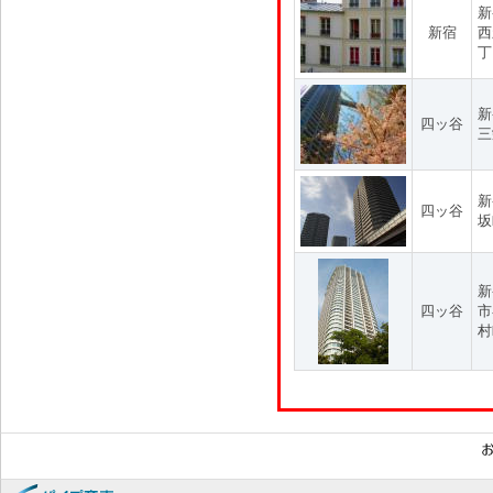
新
新宿
西
丁
新
四ッ谷
三
新
四ッ谷
坂
新
四ッ谷
市
村