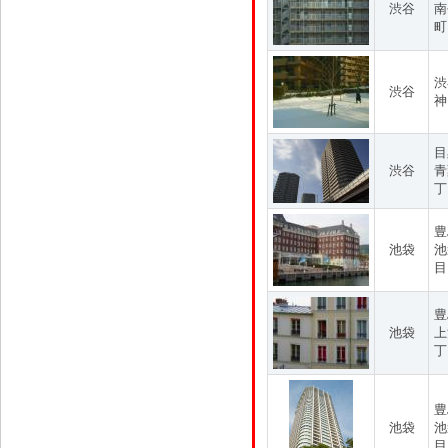
渋谷
南
町
渋
渋谷
神
目
渋谷
青
丁
豊
池袋
池
目
豊
池袋
上
丁
豊
池袋
池
目