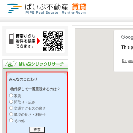
This 
Do you
みんなのこだわり
物件探しで一番重視するのは？
家賃
間取り・広さ
交通アクセスの良さ
環境の良さ・利便性
その他