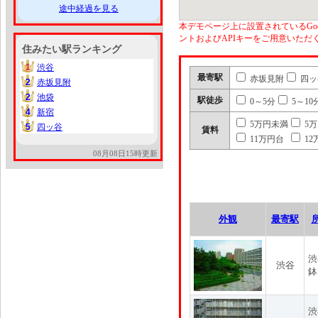
途中経過を見る
本デモページ上に設置されているGoo
ントおよびAPIキーをご用意いた
住みたい駅ランキング
1
渋谷
1
最寄駅
赤坂見附
四ッ
2
赤坂見附
2
2
池袋
2
駅徒歩
0～5分
5～10
4
新宿
4
5万円未満
5
5
四ッ谷
5
賃料
11万円台
12
08月08日15時更新
外観
最寄駅
渋
渋谷
鉢
渋