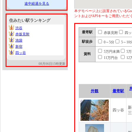
途中経過を見る
本デモページ上に設置されているGoo
ントおよびAPIキーをご用意いた
住みたい駅ランキング
1
渋谷
1
最寄駅
赤坂見附
四ッ
2
赤坂見附
2
2
池袋
2
駅徒歩
0～5分
5～10
4
新宿
4
5万円未満
5
5
四ッ谷
5
賃料
11万円台
12
08月06日15時更新
外観
最寄駅
新
四ッ谷
三