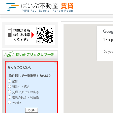
This 
Do you
みんなのこだわり
物件探しで一番重視するのは？
家賃
間取り・広さ
交通アクセスの良さ
環境の良さ・利便性
その他