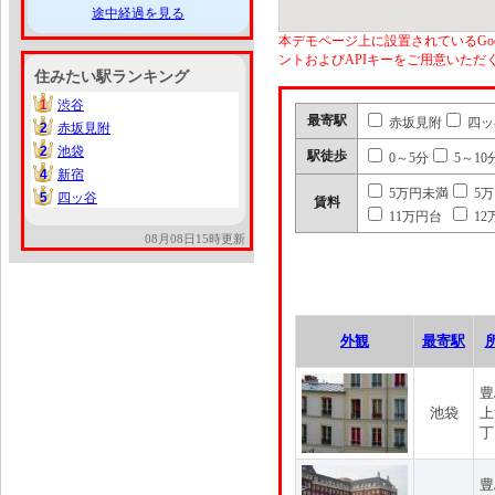
途中経過を見る
本デモページ上に設置されているGoo
ントおよびAPIキーをご用意いた
住みたい駅ランキング
1
渋谷
1
最寄駅
赤坂見附
四ッ
2
赤坂見附
2
2
池袋
2
駅徒歩
0～5分
5～10
4
新宿
4
5万円未満
5
5
四ッ谷
5
賃料
11万円台
12
08月08日15時更新
外観
最寄駅
豊
池袋
上
丁
豊