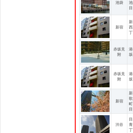
池袋
池
目
新
新宿
西
丁
赤坂見
港
附
坂
赤坂見
港
附
坂
新
歌
新宿
町
目
目
渋谷
青
丁