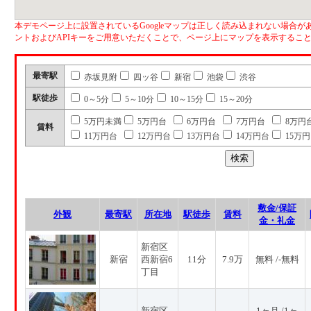
本デモページ上に設置されているGoogleマップは正しく読み込まれない場合があ
ントおよびAPIキーをご用意いただくことで、ページ上にマップを表示するこ
最寄駅
赤坂見附
四ッ谷
新宿
池袋
渋谷
駅徒歩
0～5分
5～10分
10～15分
15～20分
5万円未満
5万円台
6万円台
7万円台
8万円
賃料
11万円台
12万円台
13万円台
14万円台
15万
敷金/保証
外観
最寄駅
所在地
駅徒歩
賃料
金・礼金
新宿区
新宿
西新宿6
11分
7.9万
無料 /-無料
丁目
新宿区
1ヶ月 /1ヶ