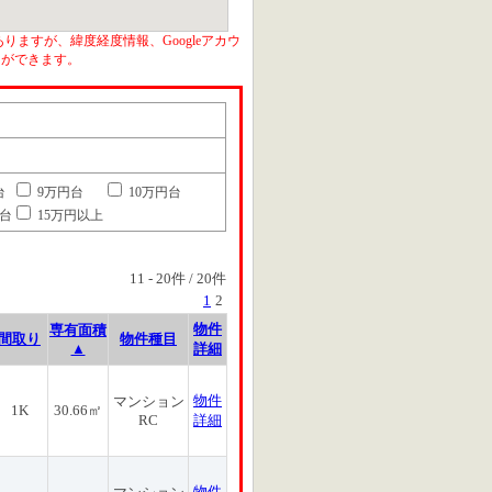
りますが、緯度経度情報、Googleアカウ
とができます。
台
9万円台
10万円台
円台
15万円以上
11
-
20
件 /
20
件
1
2
物件
専有面積
間取り
物件種目
▲
詳細
物件
マンション
1K
30.66㎡
RC
詳細
物件