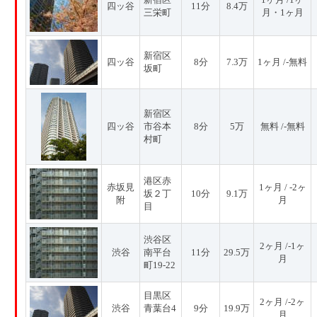
四ッ谷
11分
8.4万
三栄町
月・1ヶ月
新宿区
四ッ谷
8分
7.3万
1ヶ月 /-無料
坂町
新宿区
四ッ谷
市谷本
8分
5万
無料 /-無料
村町
港区赤
赤坂見
1ヶ月 / -2ヶ
坂２丁
10分
9.1万
附
月
目
渋谷区
2ヶ月 /-1ヶ
渋谷
南平台
11分
29.5万
月
町19-22
目黒区
2ヶ月 /-2ヶ
渋谷
青葉台4
9分
19.9万
月