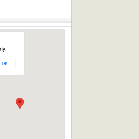
ly.
OK