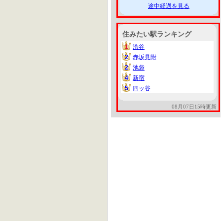
途中経過を見る
住みたい駅ランキング
1
渋谷
1
2
赤坂見附
2
2
池袋
2
4
新宿
4
5
四ッ谷
5
08月07日15時更新