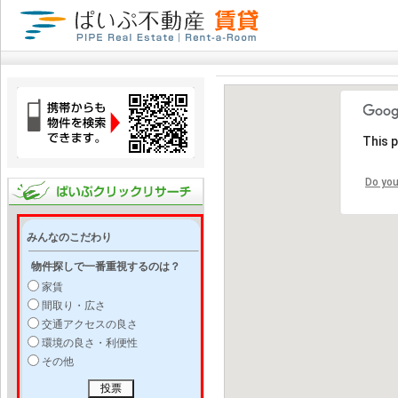
This 
Do you
みんなのこだわり
物件探しで一番重視するのは？
家賃
間取り・広さ
交通アクセスの良さ
環境の良さ・利便性
その他