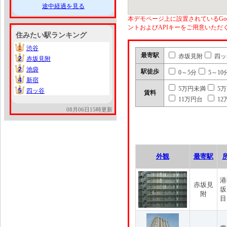
途中経過を見る
本デモページ上に設置されているGoo
ントおよびAPIキーをご用意いた
住みたい駅ランキング
1
渋谷
1
最寄駅
赤坂見附
四ッ
2
赤坂見附
2
2
池袋
2
駅徒歩
0～5分
5～10
4
新宿
4
5万円未満
5
5
四ッ谷
5
賃料
11万円台
12
08月06日15時更新
外観
最寄駅
港
赤坂見
坂
附
目