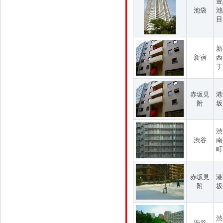
豊
池袋
池
目
新
新宿
西
丁
赤坂見
港
附
坂
渋
渋谷
南
町
赤坂見
港
附
坂
渋
渋谷