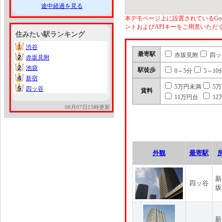
途中経過を見る
本デモページ上に設置されているGoo
ントおよびAPIキーをご用意いた
住みたい駅ランキング
1
渋谷
1
最寄駅
赤坂見附
四ッ
2
赤坂見附
2
2
池袋
2
駅徒歩
0～5分
5～10
4
新宿
4
5万円未満
5
5
四ッ谷
5
賃料
11万円台
12
08月07日15時更新
外観
最寄駅
新
四ッ谷
坂
新