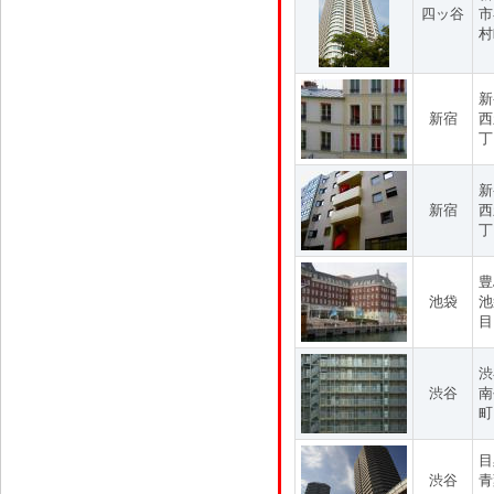
四ッ谷
市
村
新
新宿
西
丁
新
新宿
西
丁
豊
池袋
池
目
渋
渋谷
南
町
目
渋谷
青