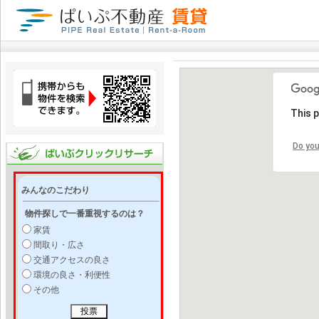
This 
Do you
みんなのこだわり
物件探しで一番重視するのは？
家賃
間取り・広さ
交通アクセスの良さ
環境の良さ・利便性
その他