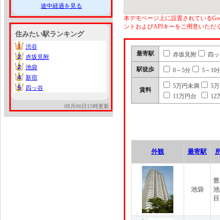
途中経過を見る
本デモページ上に設置されているGoo
ントおよびAPIキーをご用意いた
住みたい駅ランキング
1
渋谷
1
最寄駅
赤坂見附
四ッ
2
赤坂見附
2
2
池袋
2
駅徒歩
0～5分
5～10
4
新宿
4
5万円未満
5
5
四ッ谷
5
賃料
11万円台
12
08月06日15時更新
外観
最寄駅
豊
池袋
池
目