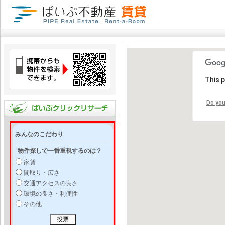
This 
Do you
みんなのこだわり
物件探しで一番重視するのは？
家賃
間取り・広さ
交通アクセスの良さ
環境の良さ・利便性
その他