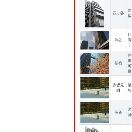
新
四ッ谷
坂
目
渋谷
青
丁
新
歌
新宿
町
目
赤坂見
港
附
坂
渋
渋谷
神