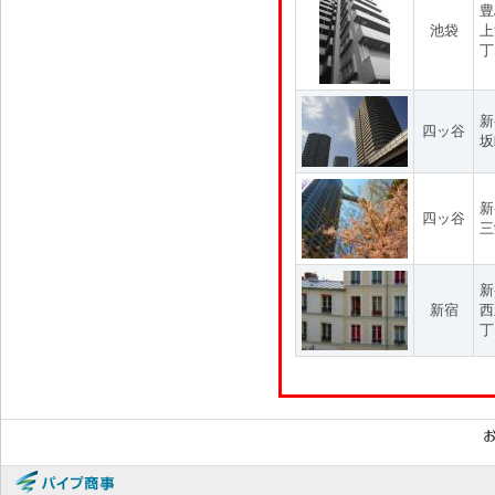
豊
池袋
上
丁
新
四ッ谷
坂
新
四ッ谷
三
新
新宿
西
丁