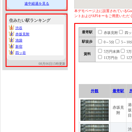
途中経過を見る
本デモページ上に設置されているGoo
ントおよびAPIキーをご用意いた
住みたい駅ランキング
1
渋谷
1
最寄駅
赤坂見附
四ッ
2
赤坂見附
2
2
池袋
2
駅徒歩
0～5分
5～10
4
新宿
4
5万円未満
5
5
四ッ谷
5
賃料
11万円台
12
08月06日15時更新
外観
最寄駅
港
赤坂見
坂
附
目
渋