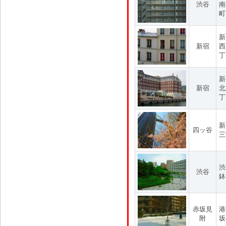
渋谷
南
町
新
新宿
西
丁
新
新宿
北
丁
新
四ッ谷
三
渋
渋谷
鉢
赤坂見
港
附
坂