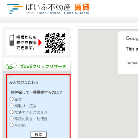
This 
Do you
みんなのこだわり
物件探しで一番重視するのは？
家賃
間取り・広さ
交通アクセスの良さ
環境の良さ・利便性
その他