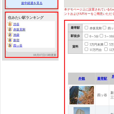
途中経過を見る
本デモページ上に設置されているGoo
ントおよびAPIキーをご用意いた
住みたい駅ランキング
1
渋谷
1
最寄駅
赤坂見附
四ッ
2
赤坂見附
2
2
池袋
2
駅徒歩
0～5分
5～10
4
新宿
4
5万円未満
5
5
四ッ谷
5
賃料
11万円台
12
08月07日15時更新
外観
最寄駅
新
四ッ谷
三