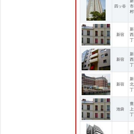
新
四ッ谷
市
村
新
新宿
西
丁
新
新宿
西
丁
新
新宿
北
丁
豊
池袋
上
丁
豊