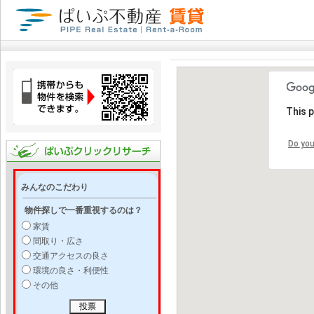
This 
Do you
みんなのこだわり
物件探しで一番重視するのは？
家賃
間取り・広さ
交通アクセスの良さ
環境の良さ・利便性
その他