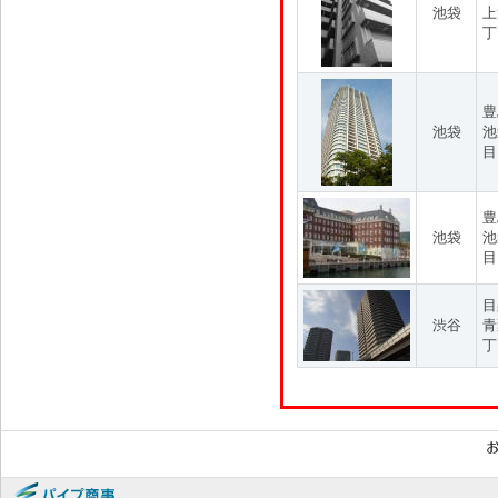
池袋
上
丁
豊
池袋
池
目
豊
池袋
池
目
目
渋谷
青
丁