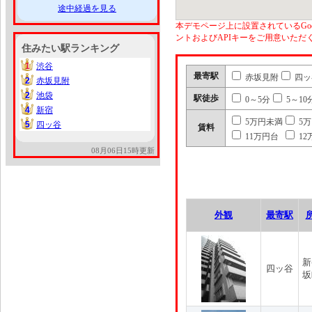
途中経過を見る
本デモページ上に設置されているGoo
ントおよびAPIキーをご用意いた
住みたい駅ランキング
1
渋谷
1
最寄駅
赤坂見附
四ッ
2
赤坂見附
2
2
池袋
2
駅徒歩
0～5分
5～10
4
新宿
4
5万円未満
5
5
四ッ谷
5
賃料
11万円台
12
08月06日15時更新
外観
最寄駅
新
四ッ谷
坂