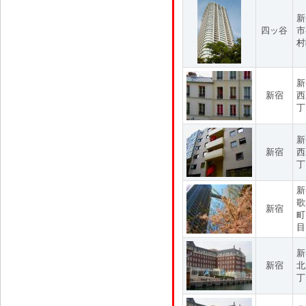
新
四ッ谷
市
村
新
新宿
西
丁
新
新宿
西
丁
新
歌
新宿
町
目
新
新宿
北
丁