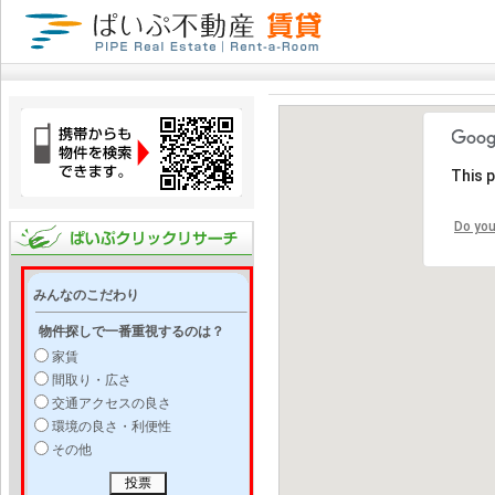
This 
Do you
みんなのこだわり
物件探しで一番重視するのは？
家賃
間取り・広さ
交通アクセスの良さ
環境の良さ・利便性
その他