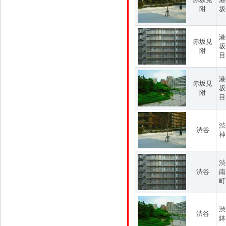
附
坂
港
赤坂見
坂
附
目
港
赤坂見
坂
附
目
渋
渋谷
神
渋
渋谷
南
町
渋
渋谷
鉢