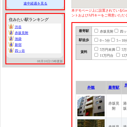
途中経過を見る
本デモページ上に設置されているGoo
ントおよびAPIキーをご用意いた
住みたい駅ランキング
1
渋谷
1
最寄駅
赤坂見附
四ッ
2
赤坂見附
2
2
池袋
2
駅徒歩
0～5分
5～10
4
新宿
4
5万円未満
5
5
四ッ谷
5
賃料
11万円台
12
08月10日15時更新
外観
最寄駅
赤坂見
港
附
坂
赤坂見
港