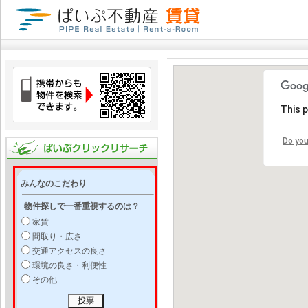
This 
Do you
みんなのこだわり
物件探しで一番重視するのは？
家賃
間取り・広さ
交通アクセスの良さ
環境の良さ・利便性
その他