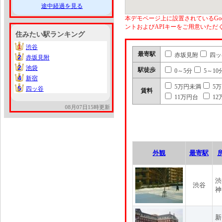
途中経過を見る
本デモページ上に設置されているGoo
ントおよびAPIキーをご用意いた
住みたい駅ランキング
1
渋谷
1
最寄駅
赤坂見附
四ッ
2
赤坂見附
2
2
池袋
2
駅徒歩
0～5分
5～10
4
新宿
4
5万円未満
5
5
四ッ谷
5
賃料
11万円台
12
08月07日15時更新
外観
最寄駅
渋
渋谷
神
新