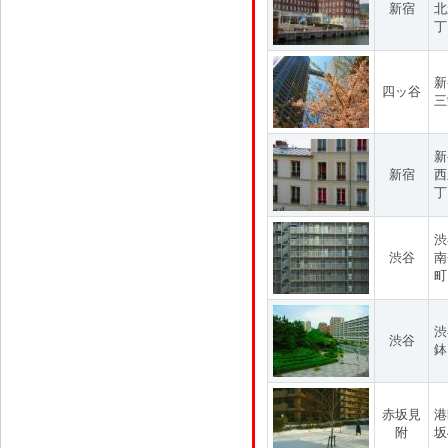
新宿
北
丁
新
四ッ谷
三
新
新宿
西
丁
渋
渋谷
南
町
渋
渋谷
鉢
赤坂見
港
附
坂