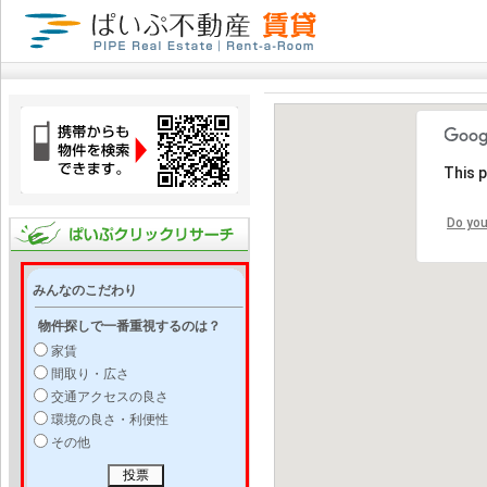
This 
Do you
みんなのこだわり
物件探しで一番重視するのは？
家賃
間取り・広さ
交通アクセスの良さ
環境の良さ・利便性
その他