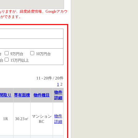
りますが、緯度経度情報、Googleアカウ
とができます。
台
9万円台
10万円台
円台
15万円以上
11
-
20
件 /
20
件
1
2
物件
間取り
専有面積
物件種目
詳細
物件
マンション
1R
30.23㎡
RC
詳細