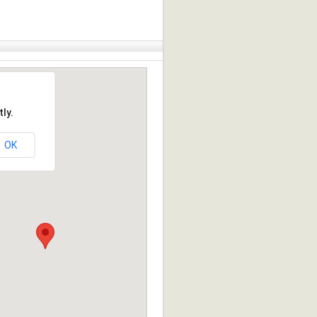
ly.
OK