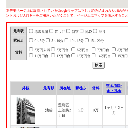
本デモページ上に設置されているGoogleマップは正しく読み込まれない場合があ
ントおよびAPIキーをご用意いただくことで、ページ上にマップを表示するこ
最寄駅
赤坂見附
四ッ谷
新宿
池袋
渋谷
駅徒歩
0～5分
5～10分
10～15分
15～20分
5万円未満
5万円台
6万円台
7万円台
8万円
賃料
11万円台
12万円台
13万円台
14万円台
15万
敷金/保証
外観
最寄駅
所在地
駅徒歩
賃料
金・礼金
豊島区
1ヶ月 / -2ヶ
池袋
上池袋2
5分
8万
月
丁目