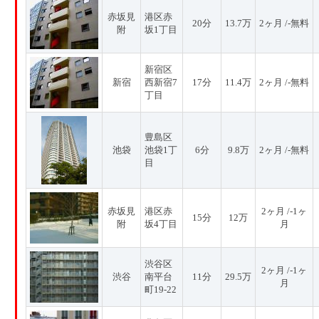
赤坂見
港区赤
20分
13.7万
2ヶ月 /-無料
附
坂1丁目
新宿区
新宿
西新宿7
17分
11.4万
2ヶ月 /-無料
丁目
豊島区
池袋
池袋1丁
6分
9.8万
2ヶ月 /-無料
目
赤坂見
港区赤
2ヶ月 /-1ヶ
15分
12万
附
坂4丁目
月
渋谷区
2ヶ月 /-1ヶ
渋谷
南平台
11分
29.5万
月
町19-22