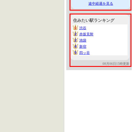
途中経過を見る
住みたい駅ランキング
1
渋谷
1
2
赤坂見附
2
2
池袋
2
4
新宿
4
5
四ッ谷
5
08月06日15時更新