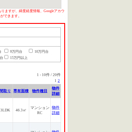
りますが、緯度経度情報、Googleアカウ
とができます。
台
9万円台
10万円台
円台
15万円以上
1
-
10
件 /
20
件
1
2
物件
間取り
専有面積
物件種目
詳細
物件
マンション
3LDK
46.3㎡
RC
詳細
物件