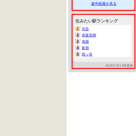
途中経過を見る
住みたい駅ランキング
1
渋谷
1
2
赤坂見附
2
2
池袋
2
4
新宿
4
5
四ッ谷
5
08月07日15時更新