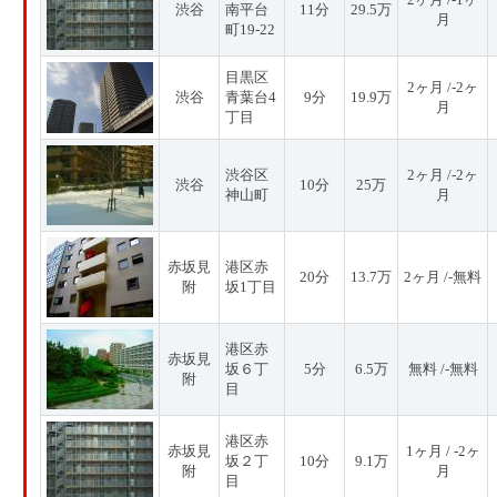
渋谷
南平台
11分
29.5万
月
町19-22
目黒区
2ヶ月 /-2ヶ
渋谷
青葉台4
9分
19.9万
月
丁目
渋谷区
2ヶ月 /-2ヶ
渋谷
10分
25万
神山町
月
赤坂見
港区赤
20分
13.7万
2ヶ月 /-無料
附
坂1丁目
港区赤
赤坂見
坂６丁
5分
6.5万
無料 /-無料
附
目
港区赤
赤坂見
1ヶ月 / -2ヶ
坂２丁
10分
9.1万
附
月
目