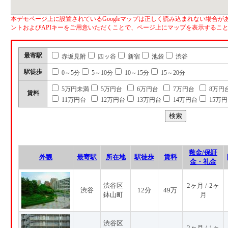
本デモページ上に設置されているGoogleマップは正しく読み込まれない場合があ
ントおよびAPIキーをご用意いただくことで、ページ上にマップを表示するこ
最寄駅
赤坂見附
四ッ谷
新宿
池袋
渋谷
駅徒歩
0～5分
5～10分
10～15分
15～20分
5万円未満
5万円台
6万円台
7万円台
8万円
賃料
11万円台
12万円台
13万円台
14万円台
15万
敷金/保証
外観
最寄駅
所在地
駅徒歩
賃料
金・礼金
渋谷区
2ヶ月 /-2ヶ
渋谷
12分
49万
鉢山町
月
渋谷区
2ヶ月 /-1ヶ