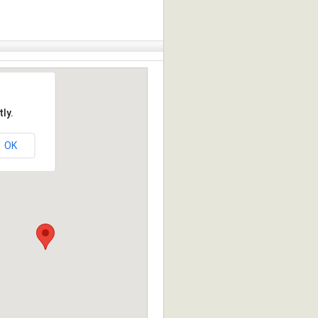
ly.
OK