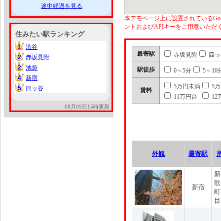
途中経過を見る
本デモページ上に設置されているGoo
ントおよびAPIキーをご用意いた
住みたい駅ランキング
1
渋谷
1
最寄駅
赤坂見附
四ッ
2
赤坂見附
2
2
池袋
2
駅徒歩
0～5分
5～10
4
新宿
4
5万円未満
5
5
四ッ谷
5
賃料
11万円台
12
08月09日15時更新
外観
最寄駅
新
歌
新宿
町
目