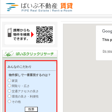
This 
Do you
みんなのこだわり
物件探しで一番重視するのは？
家賃
間取り・広さ
交通アクセスの良さ
環境の良さ・利便性
その他