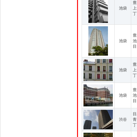
豊
池袋
上
丁
豊
池袋
池
目
豊
池袋
上
丁
豊
池袋
池
目
目
渋谷
青
丁