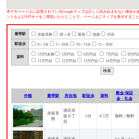
本デモページ上に設置されているGoogleマップは正しく読み込まれない場合があ
ントおよびAPIキーをご用意いただくことで、ページ上にマップを表示するこ
最寄駅
赤坂見附
四ッ谷
新宿
池袋
渋谷
駅徒歩
0～5分
5～10分
10～15分
15～20分
5万円未満
5万円台
6万円台
7万円台
8万円
賃料
11万円台
12万円台
13万円台
14万円台
15万
敷金/保証
外観
最寄駅
所在地
駅徒歩
賃料
金・礼金
港区赤
赤坂見
坂６丁
5分
6.5万
無料 /-無料
附
目
赤坂見
港区赤
2ヶ月 /-1ヶ