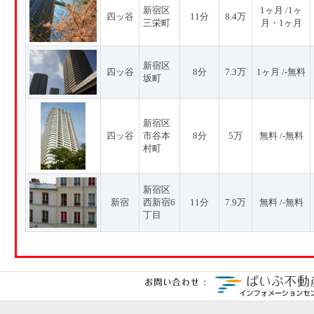
新宿区
1ヶ月 /1ヶ
四ッ谷
11分
8.4万
三栄町
月・1ヶ月
新宿区
四ッ谷
8分
7.3万
1ヶ月 /-無料
坂町
新宿区
四ッ谷
市谷本
8分
5万
無料 /-無料
村町
新宿区
新宿
西新宿6
11分
7.9万
無料 /-無料
丁目