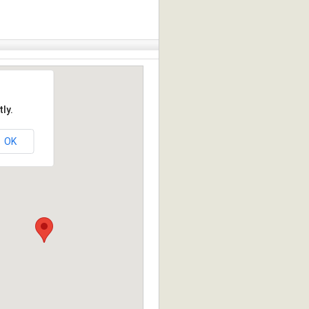
ly.
OK