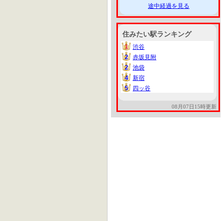
途中経過を見る
住みたい駅ランキング
1
渋谷
1
2
赤坂見附
2
2
池袋
2
4
新宿
4
5
四ッ谷
5
08月07日15時更新