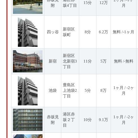
15分
12万
附
坂4丁目
月
新宿区
四ッ谷
8分
6.2万
無料 /-1ヶ月
坂町
新宿区
新宿
北新宿3
11分
5万
無料 /-無料
丁目
豊島区
1ヶ月 / -2ヶ
池袋
上池袋2
5分
8万
月
丁目
港区赤
赤坂見
1ヶ月 / -2ヶ
坂２丁
10分
9.1万
附
月
目