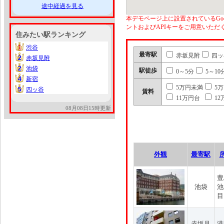
途中経過を見る
本デモページ上に設置されているGoo
ントおよびAPIキーをご用意いた
住みたい駅ランキング
1
渋谷
1
最寄駅
赤坂見附
四ッ
2
赤坂見附
2
2
池袋
2
駅徒歩
0～5分
5～10
4
新宿
4
5万円未満
5
5
四ッ谷
5
賃料
11万円台
12
08月08日15時更新
外観
最寄駅
豊
池袋
池
目
赤坂見
港