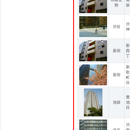
附
坂
渋
渋谷
神
新
新宿
西
丁
新
歌
新宿
町
目
豊
池袋
池
目
渋
渋谷
南