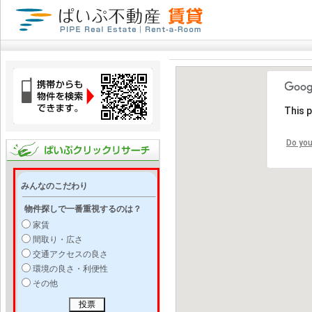
This 
Do you
みんなのこだわり
物件探しで一番重視するのは？
家賃
間取り・広さ
交通アクセスの良さ
環境の良さ・利便性
その他