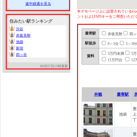
途中経過を見る
本デモページ上に設置されているGoo
ントおよびAPIキーをご用意いた
住みたい駅ランキング
1
渋谷
1
最寄駅
赤坂見附
四ッ
2
赤坂見附
2
2
池袋
2
駅徒歩
0～5分
5～10
4
新宿
4
5万円未満
5
5
四ッ谷
5
賃料
11万円台
12
08月07日15時更新
外観
最寄駅
豊
池袋
上
丁
豊