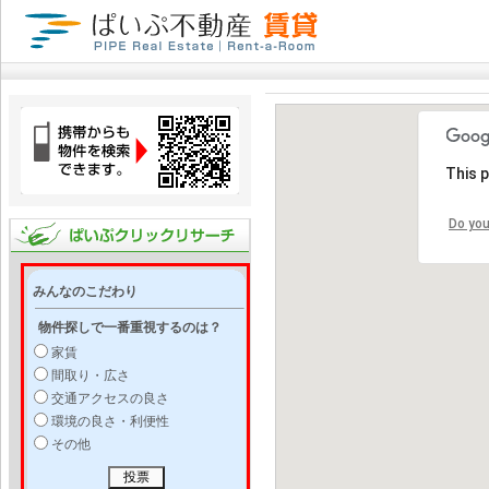
This 
Do you
みんなのこだわり
物件探しで一番重視するのは？
家賃
間取り・広さ
交通アクセスの良さ
環境の良さ・利便性
その他