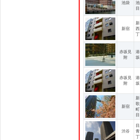
池袋
池
目
新
新宿
西
丁
赤坂見
港
附
坂
赤坂見
港
附
坂
新
歌
新宿
町
目
目
渋谷
青
丁