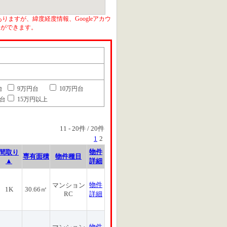
りますが、緯度経度情報、Googleアカウ
とができます。
台
9万円台
10万円台
円台
15万円以上
11
-
20
件 /
20
件
1
2
物件
間取り
専有面積
物件種目
▲
詳細
物件
マンション
1K
30.66㎡
RC
詳細
物件