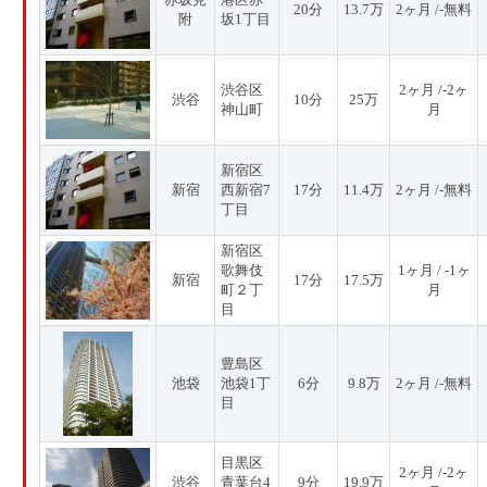
20分
13.7万
2ヶ月 /-無料
附
坂1丁目
渋谷区
2ヶ月 /-2ヶ
渋谷
10分
25万
神山町
月
新宿区
新宿
西新宿7
17分
11.4万
2ヶ月 /-無料
丁目
新宿区
歌舞伎
1ヶ月 / -1ヶ
新宿
17分
17.5万
町２丁
月
目
豊島区
池袋
池袋1丁
6分
9.8万
2ヶ月 /-無料
目
目黒区
2ヶ月 /-2ヶ
渋谷
青葉台4
9分
19.9万