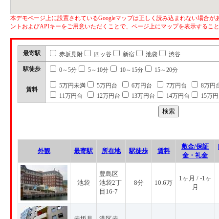
本デモページ上に設置されているGoogleマップは正しく読み込まれない場合があ
ントおよびAPIキーをご用意いただくことで、ページ上にマップを表示するこ
最寄駅
赤坂見附
四ッ谷
新宿
池袋
渋谷
駅徒歩
0～5分
5～10分
10～15分
15～20分
5万円未満
5万円台
6万円台
7万円台
8万円
賃料
11万円台
12万円台
13万円台
14万円台
15万
敷金/保証
外観
最寄駅
所在地
駅徒歩
賃料
金・礼金
豊島区
1ヶ月 / -1ヶ
池袋
池袋2丁
8分
10.6万
月
目16-7
赤坂見
港区赤