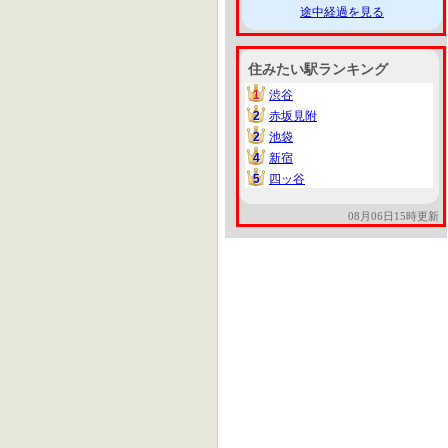
途中経過を見る
住みたい駅ランキング
1
渋谷
1
2
赤坂見附
2
2
池袋
2
4
新宿
4
5
四ッ谷
5
08月06日15時更新