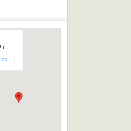
ly.
OK