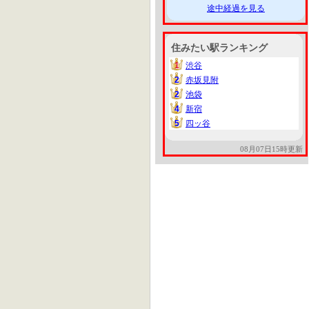
途中経過を見る
住みたい駅ランキング
1
渋谷
1
2
赤坂見附
2
2
池袋
2
4
新宿
4
5
四ッ谷
5
08月07日15時更新