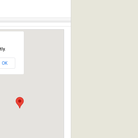
ly.
OK