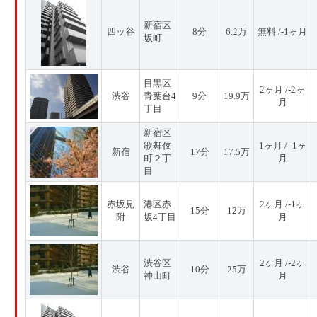
新宿区
四ッ谷
8分
6.2万
無料 /-1ヶ月
坂町
目黒区
2ヶ月 /-2ヶ
渋谷
青葉台4
9分
19.9万
月
丁目
新宿区
歌舞伎
1ヶ月 / -1ヶ
新宿
17分
17.5万
町２丁
月
目
赤坂見
港区赤
2ヶ月 /-1ヶ
15分
12万
附
坂4丁目
月
渋谷区
2ヶ月 /-2ヶ
渋谷
10分
25万
神山町
月