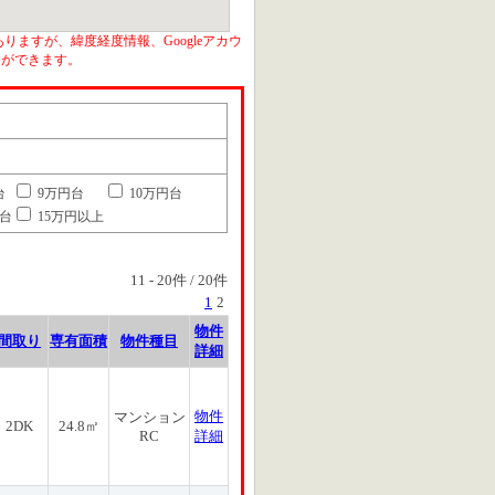
りますが、緯度経度情報、Googleアカウ
とができます。
台
9万円台
10万円台
円台
15万円以上
11
-
20
件 /
20
件
1
2
物件
間取り
専有面積
物件種目
詳細
物件
マンション
2DK
24.8㎡
RC
詳細