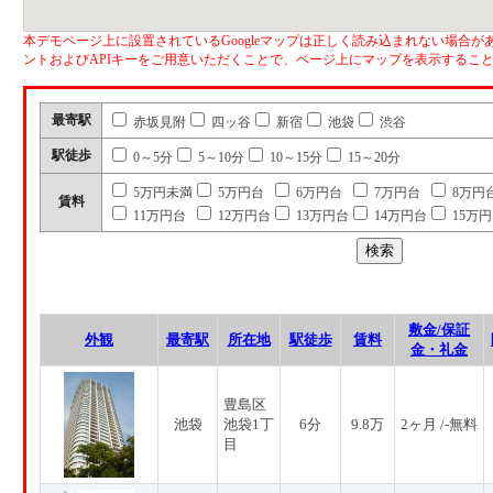
本デモページ上に設置されているGoogleマップは正しく読み込まれない場合があ
ントおよびAPIキーをご用意いただくことで、ページ上にマップを表示するこ
最寄駅
赤坂見附
四ッ谷
新宿
池袋
渋谷
駅徒歩
0～5分
5～10分
10～15分
15～20分
5万円未満
5万円台
6万円台
7万円台
8万円
賃料
11万円台
12万円台
13万円台
14万円台
15万
敷金/保証
外観
最寄駅
所在地
駅徒歩
賃料
金・礼金
豊島区
池袋
池袋1丁
6分
9.8万
2ヶ月 /-無料
目