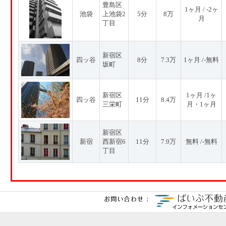
豊島区
1ヶ月 / -2ヶ
池袋
上池袋2
5分
8万
月
丁目
新宿区
四ッ谷
8分
7.3万
1ヶ月 /-無料
坂町
新宿区
1ヶ月 /1ヶ
四ッ谷
11分
8.4万
三栄町
月・1ヶ月
新宿区
新宿
西新宿6
11分
7.9万
無料 /-無料
丁目