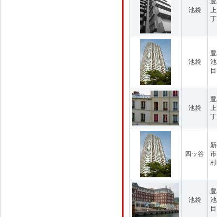
豊
池袋
上
丁
豊
池袋
池
目
豊
池袋
上
丁
新
四ッ谷
市
村
豊
池袋
池
目