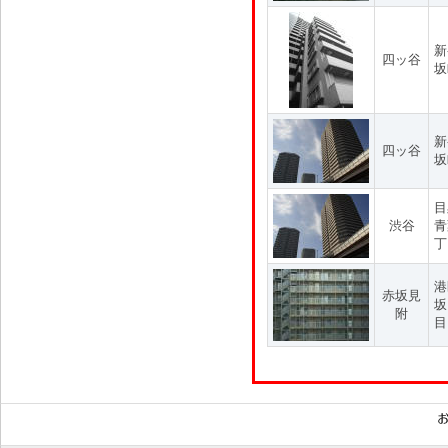
新
四ッ谷
坂
新
四ッ谷
坂
目
渋谷
青
丁
港
赤坂見
坂
附
目