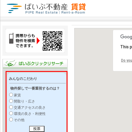
This 
Do you
みんなのこだわり
物件探しで一番重視するのは？
家賃
間取り・広さ
交通アクセスの良さ
環境の良さ・利便性
その他