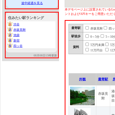
途中経過を見る
本デモページ上に設置されているGoo
ントおよびAPIキーをご用意いた
住みたい駅ランキング
1
渋谷
1
最寄駅
赤坂見附
四ッ
2
赤坂見附
2
2
池袋
2
駅徒歩
0～5分
5～10
4
新宿
4
5万円未満
5
5
四ッ谷
5
賃料
11万円台
12
08月08日15時更新
外観
最寄駅
港
赤坂見
坂
附
目