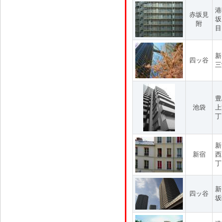
港
赤坂見
坂
附
目
新
四ッ谷
三
豊
池袋
上
丁
新
新宿
西
丁
新
四ッ谷
坂