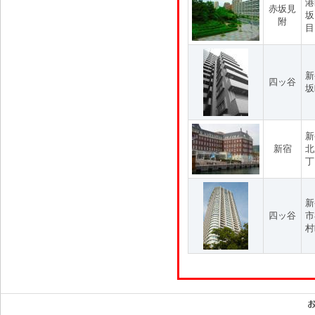
港
赤坂見
坂
附
目
新
四ッ谷
坂
新
新宿
北
丁
新
四ッ谷
市
村