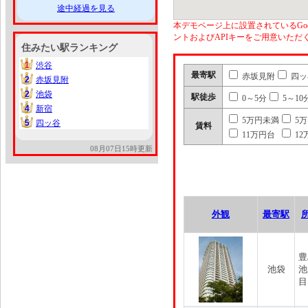
途中経過を見る
本デモページ上に設置されているGoo
ントおよびAPIキーをご用意いた
住みたい駅ランキング
1
渋谷
1
最寄駅
赤坂見附
四ッ
2
赤坂見附
2
2
池袋
2
駅徒歩
0～5分
5～10
4
新宿
4
5万円未満
5
5
四ッ谷
5
賃料
11万円台
12
08月07日15時更新
外観
最寄駅
豊
池袋
池
目