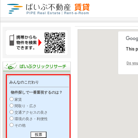
This 
Do you
みんなのこだわり
物件探しで一番重視するのは？
家賃
間取り・広さ
交通アクセスの良さ
環境の良さ・利便性
その他