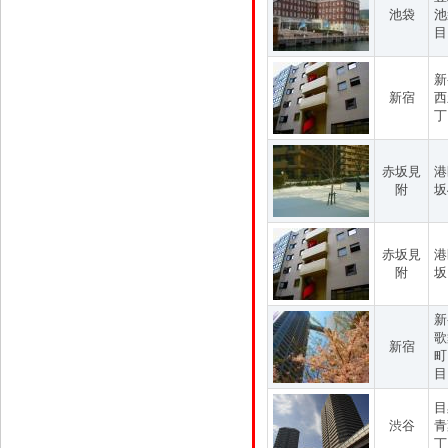
池袋
池
目
新
新宿
西
丁
赤坂見
港
附
坂
赤坂見
港
附
坂
新
歌
新宿
町
目
目
渋谷
青
丁