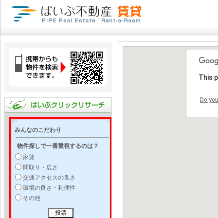
This 
Do you
みんなのこだわり
物件探しで一番重視するのは？
家賃
間取り・広さ
交通アクセスの良さ
環境の良さ・利便性
その他