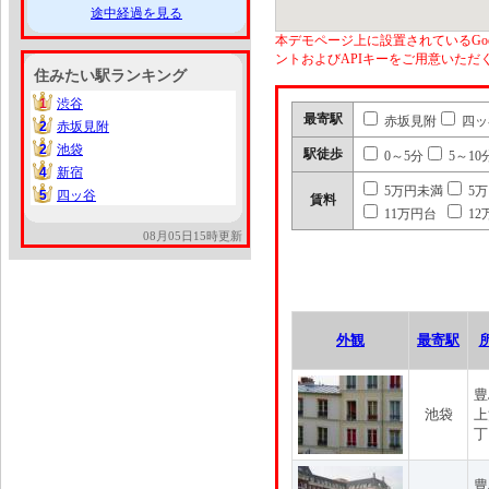
途中経過を見る
本デモページ上に設置されているGoo
ントおよびAPIキーをご用意いた
住みたい駅ランキング
1
渋谷
1
最寄駅
赤坂見附
四ッ
2
赤坂見附
2
2
池袋
2
駅徒歩
0～5分
5～10
4
新宿
4
5万円未満
5
5
四ッ谷
5
賃料
11万円台
12
08月05日15時更新
外観
最寄駅
豊
池袋
上
丁
豊