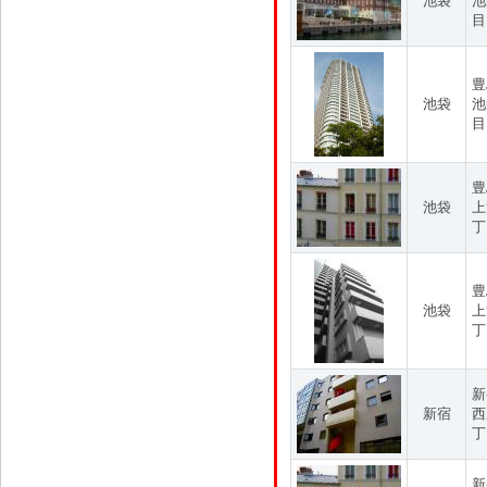
池袋
池
目
豊
池袋
池
目
豊
池袋
上
丁
豊
池袋
上
丁
新
新宿
西
丁
新