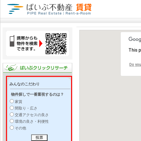
This 
Do you
みんなのこだわり
物件探しで一番重視するのは？
家賃
間取り・広さ
交通アクセスの良さ
環境の良さ・利便性
その他