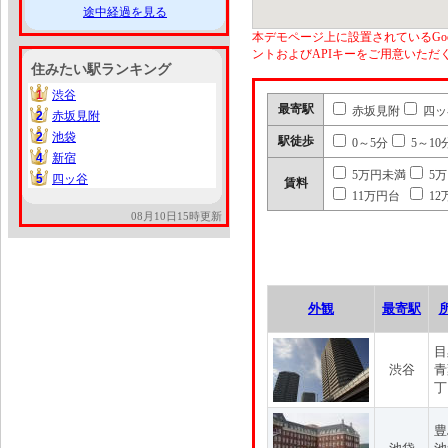
途中経過を見る
本デモページ上に設置されているGoo
ントおよびAPIキーをご用意いた
住みたい駅ランキング
1
渋谷
1
最寄駅
赤坂見附
四ッ
2
赤坂見附
2
2
池袋
2
駅徒歩
0～5分
5～10
4
新宿
4
5万円未満
5
5
四ッ谷
5
賃料
11万円台
12
08月10日15時更新
外観
最寄駅
目
渋谷
青
丁
豊