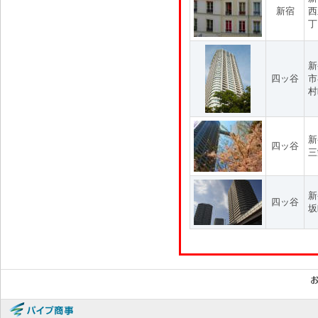
新宿
西
丁
新
四ッ谷
市
村
新
四ッ谷
三
新
四ッ谷
坂