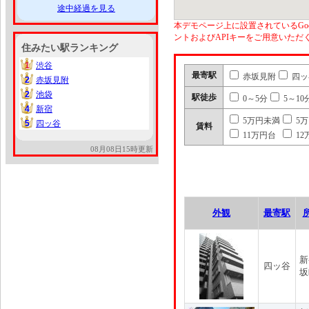
途中経過を見る
本デモページ上に設置されているGoo
ントおよびAPIキーをご用意いた
住みたい駅ランキング
1
渋谷
1
最寄駅
赤坂見附
四ッ
2
赤坂見附
2
2
池袋
2
駅徒歩
0～5分
5～10
4
新宿
4
5万円未満
5
5
四ッ谷
5
賃料
11万円台
12
08月08日15時更新
外観
最寄駅
新
四ッ谷
坂