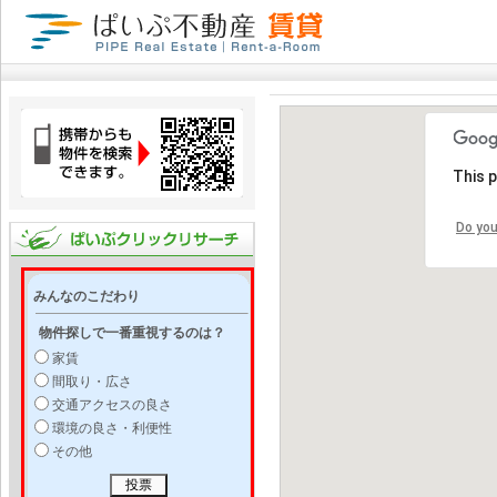
This 
Do you
みんなのこだわり
物件探しで一番重視するのは？
家賃
間取り・広さ
交通アクセスの良さ
環境の良さ・利便性
その他