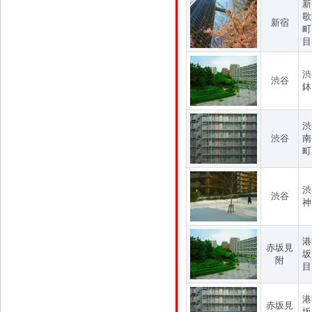
新
歌
新宿
町
目
渋
渋谷
鉢
渋
渋谷
南
町
渋
渋谷
神
港
赤坂見
坂
附
目
港
赤坂見
坂