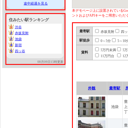
途中経過を見る
本デモページ上に設置されているGoo
ントおよびAPIキーをご用意いた
住みたい駅ランキング
1
渋谷
1
最寄駅
赤坂見附
四ッ
2
赤坂見附
2
2
池袋
2
駅徒歩
0～5分
5～10
4
新宿
4
5万円未満
5
5
四ッ谷
5
賃料
11万円台
12
08月09日15時更新
外観
最寄駅
豊
池袋
上
丁
豊