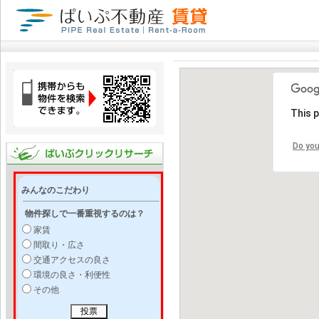
This 
Do you
みんなのこだわり
物件探しで一番重視するのは？
家賃
間取り・広さ
交通アクセスの良さ
環境の良さ・利便性
その他