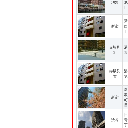
池袋
池
目
新
新宿
西
丁
赤坂見
港
附
坂
赤坂見
港
附
坂
新
歌
新宿
町
目
目
渋谷
青
丁