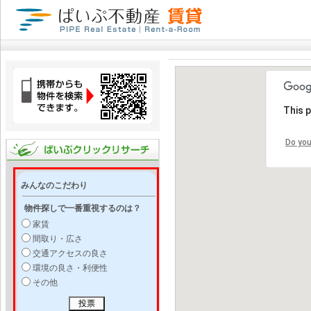
This 
Do you
みんなのこだわり
物件探しで一番重視するのは？
家賃
間取り・広さ
交通アクセスの良さ
環境の良さ・利便性
その他