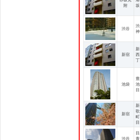
附
坂
渋
渋谷
神
新
新宿
西
丁
豊
池袋
池
目
新
歌
新宿
町
目
目
渋谷
青