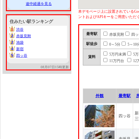
途中経過を見る
本デモページ上に設置されているGoo
ントおよびAPIキーをご用意いた
住みたい駅ランキング
1
渋谷
1
最寄駅
赤坂見附
四ッ
2
赤坂見附
2
2
池袋
2
駅徒歩
0～5分
5～10
4
新宿
4
5万円未満
5
5
四ッ谷
5
賃料
11万円台
12
08月07日15時更新
外観
最寄駅
新
四ッ谷
三
赤坂見
港