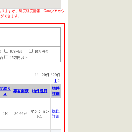
りますが、緯度経度情報、Googleアカウ
とができます。
台
9万円台
10万円台
円台
15万円以上
11
-
20
件 /
20
件
1
2
物件
間取り
専有面積
物件種目
▲
詳細
物件
マンション
1K
30.66㎡
RC
詳細