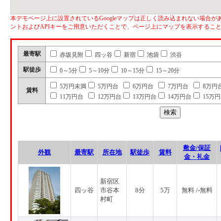
本デモページ上に設置されているGoogleマップは正しく読み込まれない場合があ
ントおよびAPIキーをご用意いただくことで、ページ上にマップを表示するこ
最寄駅
赤坂見附
四ッ谷
新宿
池袋
渋谷
駅徒歩
0～5分
5～10分
10～15分
15～20分
5万円未満
5万円台
6万円台
7万円台
8万円
賃料
11万円台
12万円台
13万円台
14万円台
15万
敷金/保証
外観
最寄駅
所在地
駅徒歩
賃料
金・礼金
新宿区
四ッ谷
市谷本
8分
5万
無料 /-無料
村町