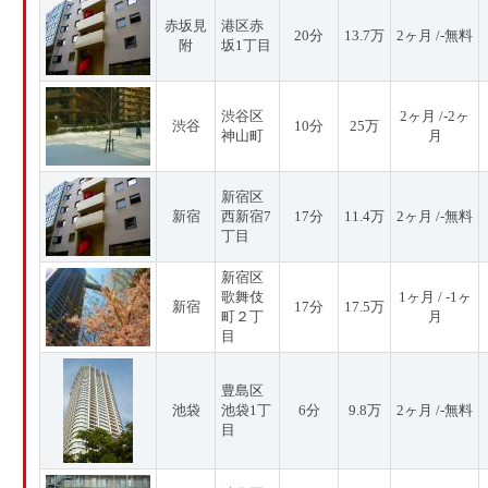
赤坂見
港区赤
20分
13.7万
2ヶ月 /-無料
附
坂1丁目
渋谷区
2ヶ月 /-2ヶ
渋谷
10分
25万
神山町
月
新宿区
新宿
西新宿7
17分
11.4万
2ヶ月 /-無料
丁目
新宿区
歌舞伎
1ヶ月 / -1ヶ
新宿
17分
17.5万
町２丁
月
目
豊島区
池袋
池袋1丁
6分
9.8万
2ヶ月 /-無料
目