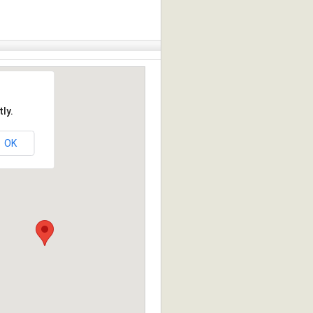
ly.
OK