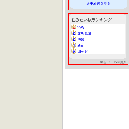
途中経過を見る
住みたい駅ランキング
1
渋谷
1
2
赤坂見附
2
2
池袋
2
4
新宿
4
5
四ッ谷
5
08月09日15時更新