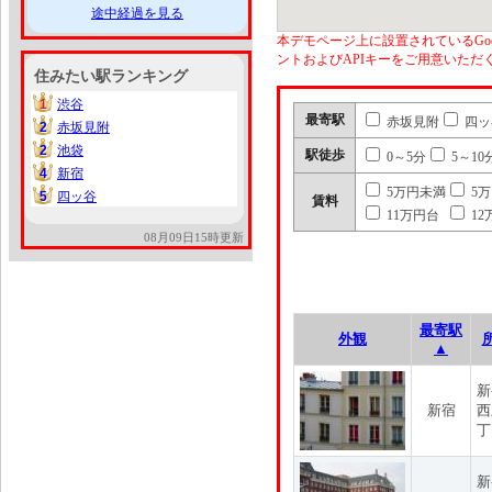
途中経過を見る
本デモページ上に設置されているGoo
ントおよびAPIキーをご用意いた
住みたい駅ランキング
1
渋谷
1
最寄駅
赤坂見附
四ッ
2
赤坂見附
2
2
池袋
2
駅徒歩
0～5分
5～10
4
新宿
4
5万円未満
5
5
四ッ谷
5
賃料
11万円台
12
08月09日15時更新
最寄駅
外観
▲
新
新宿
西
丁
新