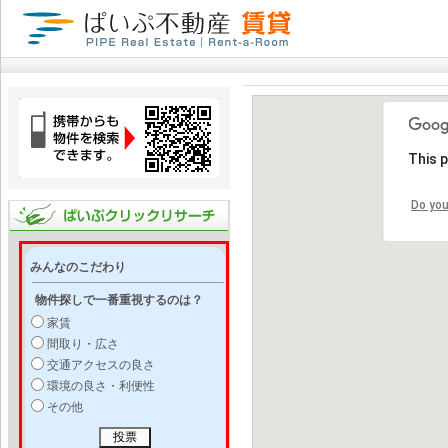
This 
Do you
みんなのこだわり
物件探しで一番重視するのは？
家賃
間取り・広さ
交通アクセスの良さ
環境の良さ・利便性
その他