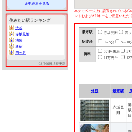
途中経過を見る
本デモページ上に設置されているGoo
ントおよびAPIキーをご用意いた
住みたい駅ランキング
1
渋谷
1
最寄駅
赤坂見附
四ッ
2
赤坂見附
2
2
池袋
2
駅徒歩
0～5分
5～10
4
新宿
4
5万円未満
5
5
四ッ谷
5
賃料
11万円台
12
08月06日15時更新
外観
最寄駅
港
赤坂見
坂
附
目
新