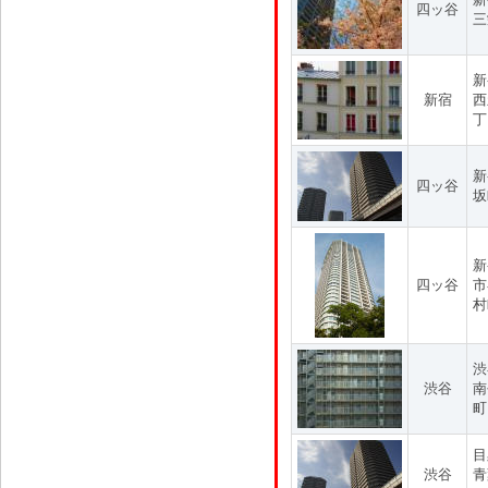
四ッ谷
三
新
新宿
西
丁
新
四ッ谷
坂
新
四ッ谷
市
村
渋
渋谷
南
町
目
渋谷
青