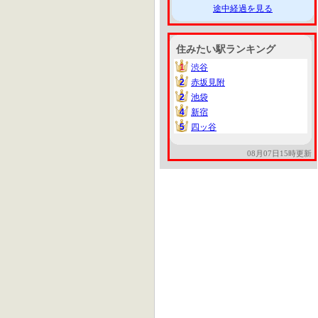
途中経過を見る
住みたい駅ランキング
1
渋谷
1
2
赤坂見附
2
2
池袋
2
4
新宿
4
5
四ッ谷
5
08月07日15時更新