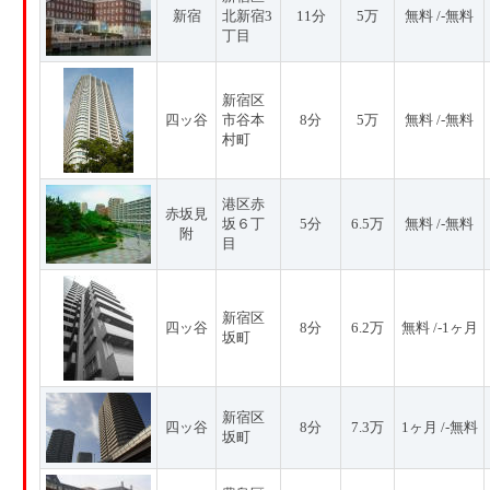
新宿
北新宿3
11分
5万
無料 /-無料
丁目
新宿区
四ッ谷
市谷本
8分
5万
無料 /-無料
村町
港区赤
赤坂見
坂６丁
5分
6.5万
無料 /-無料
附
目
新宿区
四ッ谷
8分
6.2万
無料 /-1ヶ月
坂町
新宿区
四ッ谷
8分
7.3万
1ヶ月 /-無料
坂町