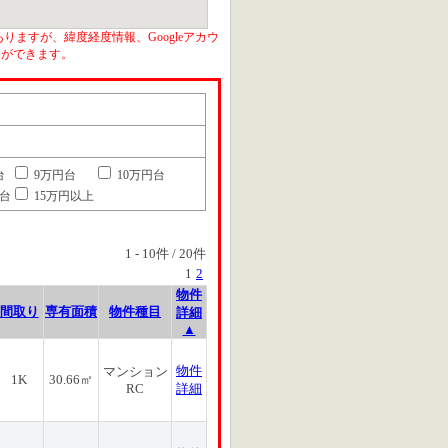
りますが、緯度経度情報、Googleアカウ
とができます。
台
9万円台
10万円台
円台
15万円以上
1
-
10
件 /
20
件
1
2
物件
間取り
専有面積
物件種目
詳細
▲
物件
マンション
1K
30.66㎡
RC
詳細