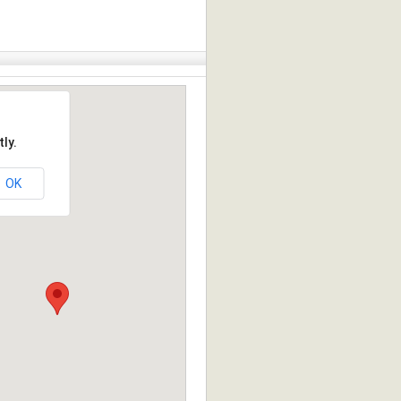
ly.
OK