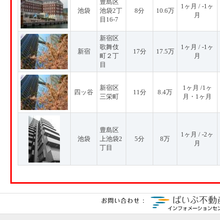
豊島区
1ヶ月 / -1ヶ
池袋
池袋2丁
8分
10.6万
月
目16-7
新宿区
歌舞伎
1ヶ月 / -1ヶ
新宿
17分
17.5万
町２丁
月
目
新宿区
1ヶ月 /1ヶ
四ッ谷
11分
8.4万
三栄町
月・1ヶ月
豊島区
1ヶ月 / -2ヶ
池袋
上池袋2
5分
8万
月
丁目