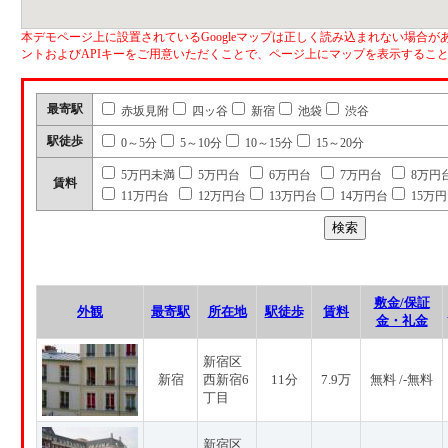
本デモページ上に設置されているGoogleマップは正しく読み込まれない場合があ
ントおよびAPIキーをご用意いただくことで、ページ上にマップを表示するこ
最寄駅
赤坂見附
四ッ谷
新宿
池袋
渋谷
駅徒歩
0～5分
5～10分
10～15分
15～20分
5万円未満
5万円台
6万円台
7万円台
8万円
賃料
11万円台
12万円台
13万円台
14万円台
15万
敷金/保証
外観
最寄駅
所在地
駅徒歩
賃料
金・礼金
新宿区
新宿
西新宿6
11分
7.9万
無料 /-無料
丁目
新宿区