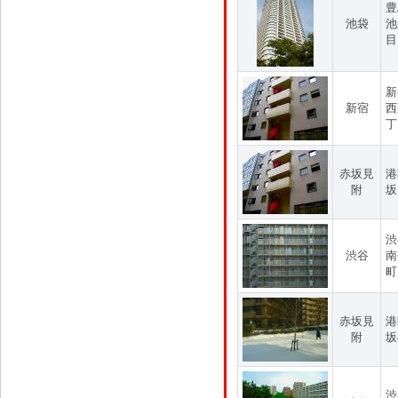
豊
池袋
池
目
新
新宿
西
丁
赤坂見
港
附
坂
渋
渋谷
南
町
赤坂見
港
附
坂
渋