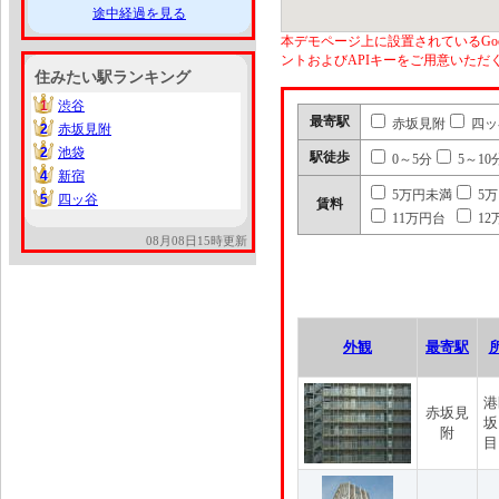
途中経過を見る
本デモページ上に設置されているGoo
ントおよびAPIキーをご用意いた
住みたい駅ランキング
1
渋谷
1
最寄駅
赤坂見附
四ッ
2
赤坂見附
2
2
池袋
2
駅徒歩
0～5分
5～10
4
新宿
4
5万円未満
5
5
四ッ谷
5
賃料
11万円台
12
08月08日15時更新
外観
最寄駅
港
赤坂見
坂
附
目