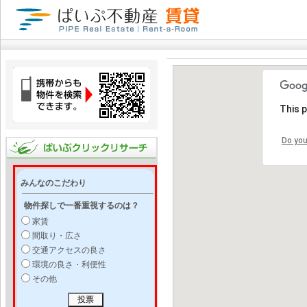
This 
Do you
みんなのこだわり
物件探しで一番重視するのは？
家賃
間取り・広さ
交通アクセスの良さ
環境の良さ・利便性
その他