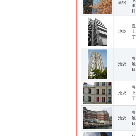
新宿
町
目
豊
池袋
上
丁
豊
池袋
池
目
豊
池袋
上
丁
豊
池袋
池
目