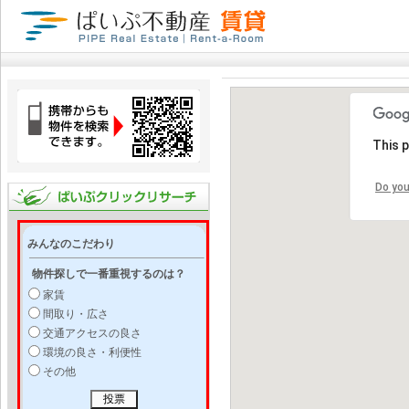
This 
Do you
みんなのこだわり
物件探しで一番重視するのは？
家賃
間取り・広さ
交通アクセスの良さ
環境の良さ・利便性
その他