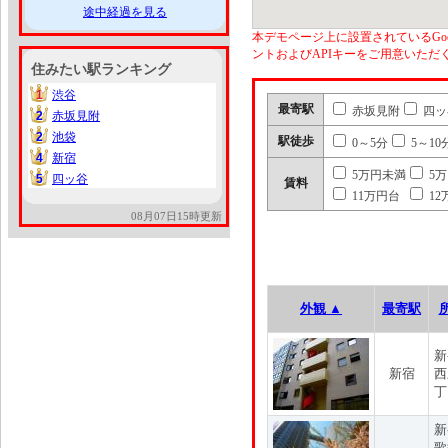
途中経過を見る
本デモページ上に設置されているGoo
ントおよびAPIキーをご用意いた
住みたい駅ランキング
1
渋谷
1
最寄駅
赤坂見附
四ッ
2
赤坂見附
2
2
池袋
2
駅徒歩
0～5分
5～10
4
新宿
4
5万円未満
5
5
四ッ谷
5
賃料
11万円台
12
08月07日15時更新
外観 ▲
最寄駅
新
新宿
西
丁
新
歌