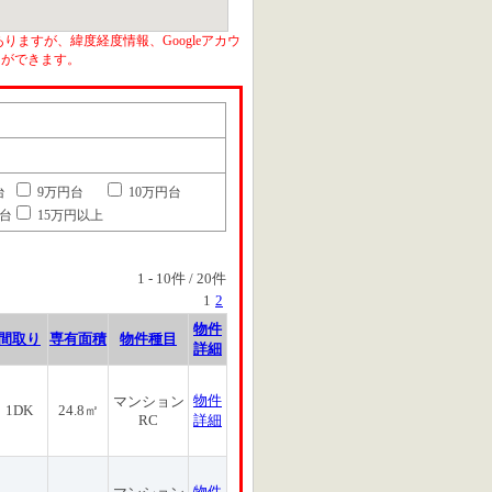
りますが、緯度経度情報、Googleアカウ
とができます。
台
9万円台
10万円台
円台
15万円以上
1
-
10
件 /
20
件
1
2
物件
間取り
専有面積
物件種目
詳細
物件
マンション
1DK
24.8㎡
RC
詳細
物件