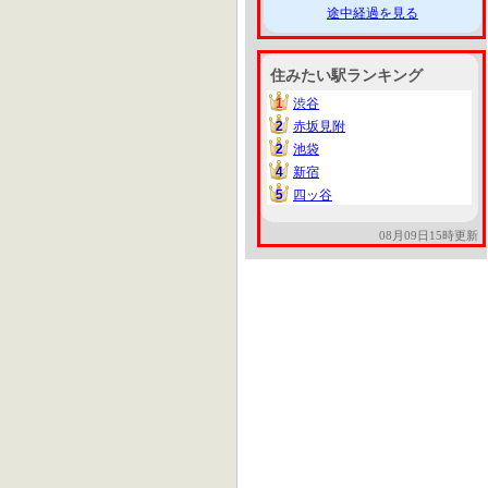
途中経過を見る
住みたい駅ランキング
1
渋谷
1
2
赤坂見附
2
2
池袋
2
4
新宿
4
5
四ッ谷
5
08月09日15時更新