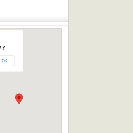
ly.
OK