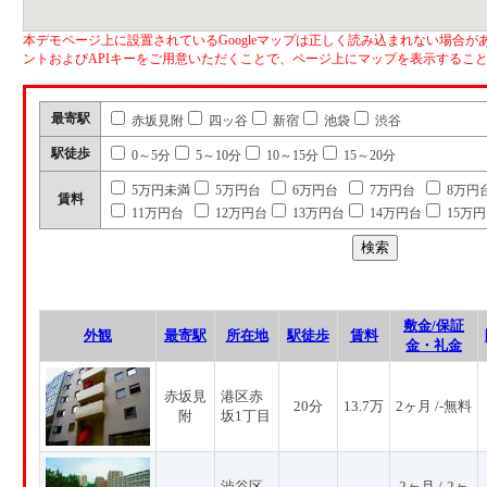
本デモページ上に設置されているGoogleマップは正しく読み込まれない場合があ
ントおよびAPIキーをご用意いただくことで、ページ上にマップを表示するこ
最寄駅
赤坂見附
四ッ谷
新宿
池袋
渋谷
駅徒歩
0～5分
5～10分
10～15分
15～20分
5万円未満
5万円台
6万円台
7万円台
8万円
賃料
11万円台
12万円台
13万円台
14万円台
15万
敷金/保証
外観
最寄駅
所在地
駅徒歩
賃料
金・礼金
赤坂見
港区赤
20分
13.7万
2ヶ月 /-無料
附
坂1丁目
渋谷区
2ヶ月 /-2ヶ