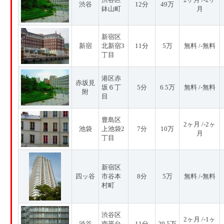
渋谷
12分
49万
鉢山町
月
新宿区
新宿
北新宿3
11分
5万
無料 /-無料
丁目
港区赤
赤坂見
坂６丁
5分
6.5万
無料 /-無料
附
目
豊島区
2ヶ月 /-2ヶ
池袋
上池袋2
7分
10万
月
丁目
新宿区
四ッ谷
市谷本
8分
5万
無料 /-無料
村町
渋谷区
2ヶ月 /-1ヶ
渋谷
南平台
11分
29.5万