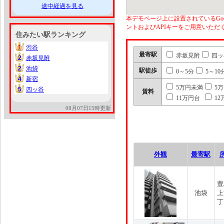
途中経過を見る
本デモページ上に設置されているGoo
ントおよびAPIキーをご用意いた
住みたい駅ランキング
1
渋谷
1
最寄駅
赤坂見附
四ッ
2
赤坂見附
2
2
池袋
2
駅徒歩
0～5分
5～10
4
新宿
4
5万円未満
5
5
四ッ谷
5
賃料
11万円台
12
08月07日15時更新
外観
最寄駅
豊
池袋
上
丁