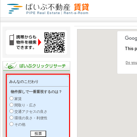
This 
Do you
みんなのこだわり
物件探しで一番重視するのは？
家賃
間取り・広さ
交通アクセスの良さ
環境の良さ・利便性
その他