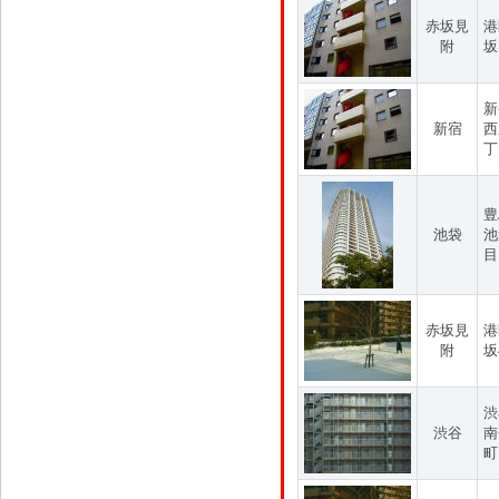
赤坂見
港
附
坂
新
新宿
西
丁
豊
池袋
池
目
赤坂見
港
附
坂
渋
渋谷
南
町