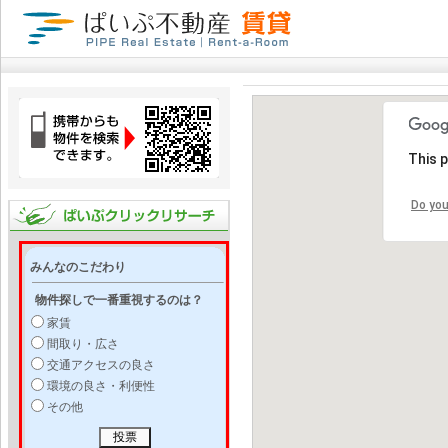
This 
Do you
みんなのこだわり
物件探しで一番重視するのは？
家賃
間取り・広さ
交通アクセスの良さ
環境の良さ・利便性
その他