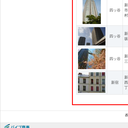
新
四ッ谷
市
村
新
四ッ谷
坂
新
四ッ谷
三
新
新宿
西
丁