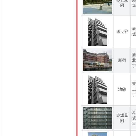
附
坂
新
四ッ谷
坂
新
新宿
北
丁
豊
池袋
上
丁
港
赤坂見
坂
附
目