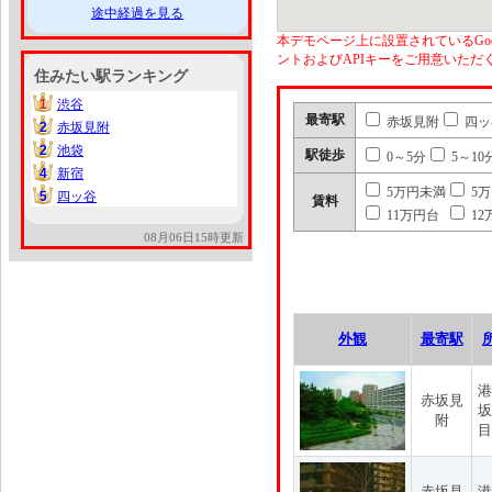
途中経過を見る
本デモページ上に設置されているGoo
ントおよびAPIキーをご用意いた
住みたい駅ランキング
1
渋谷
1
最寄駅
赤坂見附
四ッ
2
赤坂見附
2
2
池袋
2
駅徒歩
0～5分
5～10
4
新宿
4
5万円未満
5
5
四ッ谷
5
賃料
11万円台
12
08月06日15時更新
外観
最寄駅
港
赤坂見
坂
附
目
赤坂見
港