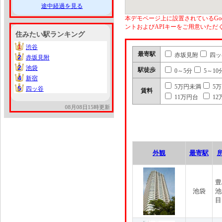
途中経過を見る
本デモページ上に設置されているGoo
ントおよびAPIキーをご用意いた
住みたい駅ランキング
1
渋谷
1
最寄駅
赤坂見附
四ッ
2
赤坂見附
2
2
池袋
2
駅徒歩
0～5分
5～10
4
新宿
4
5万円未満
5
5
四ッ谷
5
賃料
11万円台
12
08月08日15時更新
外観
最寄駅
豊
池袋
池
目