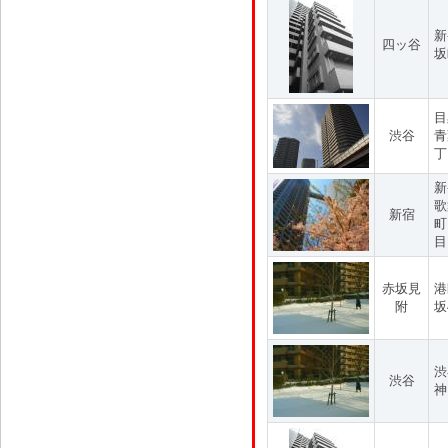
新
四ッ谷
坂
目
渋谷
青
丁
新
歌
新宿
町
目
赤坂見
港
附
坂
渋
渋谷
神