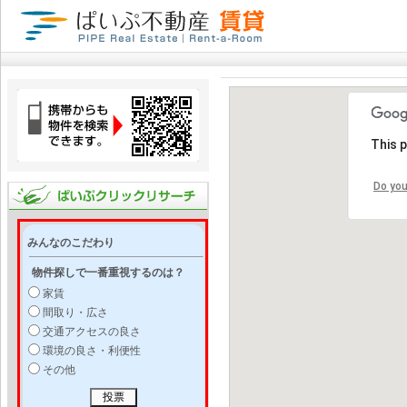
This 
Do you
みんなのこだわり
物件探しで一番重視するのは？
家賃
間取り・広さ
交通アクセスの良さ
環境の良さ・利便性
その他