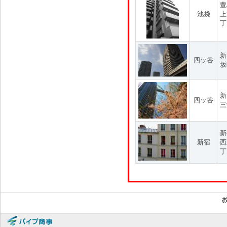
豊
池袋
上
丁
新
四ッ谷
坂
新
四ッ谷
三
新
新宿
西
丁