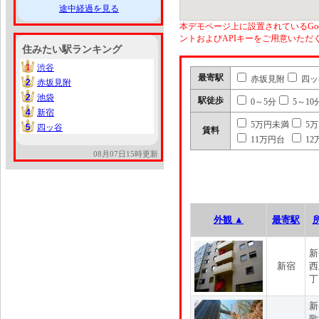
途中経過を見る
本デモページ上に設置されているGoo
ントおよびAPIキーをご用意いた
住みたい駅ランキング
1
渋谷
1
最寄駅
赤坂見附
四ッ
2
赤坂見附
2
2
池袋
2
駅徒歩
0～5分
5～10
4
新宿
4
5万円未満
5
5
四ッ谷
5
賃料
11万円台
12
08月07日15時更新
外観 ▲
最寄駅
新
新宿
西
丁
新
歌