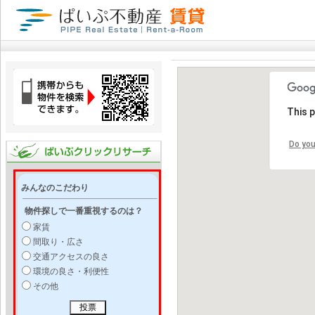
This 
Do you
みんなのこだわり
物件探しで一番重視するのは？
家賃
間取り・広さ
交通アクセスの良さ
環境の良さ・利便性
その他