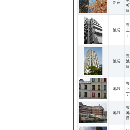
新宿
町
目
豊
池袋
上
丁
豊
池袋
池
目
豊
池袋
上
丁
豊
池袋
池
目