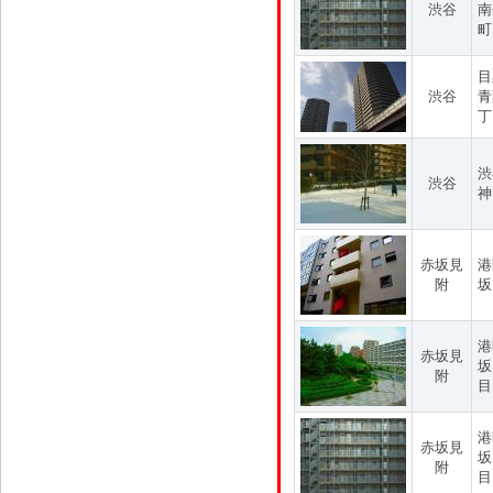
渋谷
南
町
目
渋谷
青
丁
渋
渋谷
神
赤坂見
港
附
坂
港
赤坂見
坂
附
目
港
赤坂見
坂
附
目