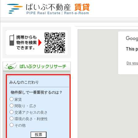
This 
Do you
みんなのこだわり
物件探しで一番重視するのは？
家賃
間取り・広さ
交通アクセスの良さ
環境の良さ・利便性
その他