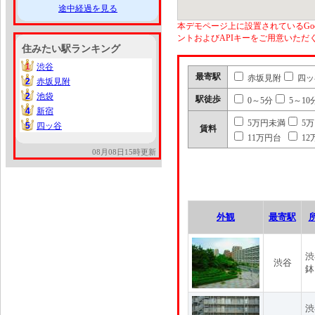
途中経過を見る
本デモページ上に設置されているGoo
ントおよびAPIキーをご用意いた
住みたい駅ランキング
1
渋谷
1
最寄駅
赤坂見附
四ッ
2
赤坂見附
2
2
池袋
2
駅徒歩
0～5分
5～10
4
新宿
4
5万円未満
5
5
四ッ谷
5
賃料
11万円台
12
08月08日15時更新
外観
最寄駅
渋
渋谷
鉢
渋