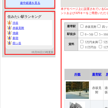
途中経過を見る
本デモページ上に設置されているGoo
ントおよびAPIキーをご用意いた
住みたい駅ランキング
1
渋谷
1
最寄駅
赤坂見附
四ッ
2
赤坂見附
2
2
池袋
2
駅徒歩
0～5分
5～10
4
新宿
4
5万円未満
5
5
四ッ谷
5
賃料
11万円台
12
08月06日15時更新
外観
最寄駅
赤坂見
港
附
坂