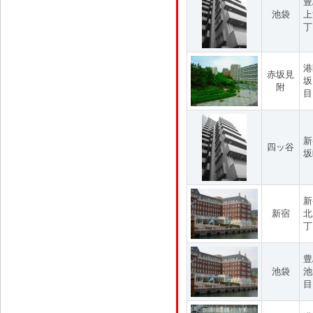
豊
池袋
上
丁
港
赤坂見
坂
附
目
新
四ッ谷
坂
新
新宿
北
丁
豊
池袋
池
目