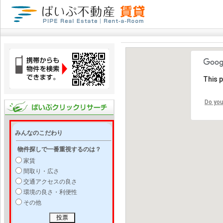
This 
Do you
みんなのこだわり
物件探しで一番重視するのは？
家賃
間取り・広さ
交通アクセスの良さ
環境の良さ・利便性
その他