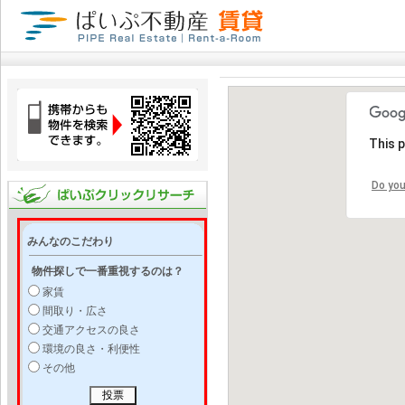
This 
Do you
みんなのこだわり
物件探しで一番重視するのは？
家賃
間取り・広さ
交通アクセスの良さ
環境の良さ・利便性
その他