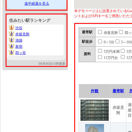
途中経過を見る
本デモページ上に設置されているGoo
ントおよびAPIキーをご用意いた
住みたい駅ランキング
1
渋谷
1
最寄駅
赤坂見附
四ッ
2
赤坂見附
2
2
池袋
2
駅徒歩
0～5分
5～10
4
新宿
4
5万円未満
5
5
四ッ谷
5
賃料
11万円台
12
08月06日15時更新
外観
最寄駅
港
赤坂見
坂
附
目