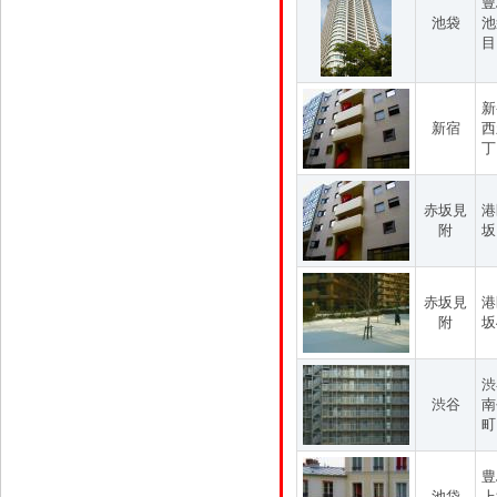
豊
池袋
池
目
新
新宿
西
丁
赤坂見
港
附
坂
赤坂見
港
附
坂
渋
渋谷
南
町
豊
池袋
上