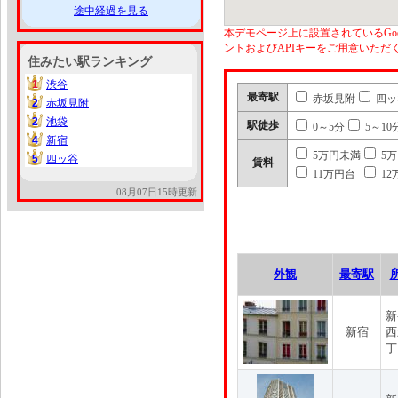
途中経過を見る
本デモページ上に設置されているGoo
ントおよびAPIキーをご用意いた
住みたい駅ランキング
1
渋谷
1
最寄駅
赤坂見附
四ッ
2
赤坂見附
2
2
池袋
2
駅徒歩
0～5分
5～10
4
新宿
4
5万円未満
5
5
四ッ谷
5
賃料
11万円台
12
08月07日15時更新
外観
最寄駅
新
新宿
西
丁