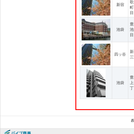
歌
新宿
町
目
豊
池袋
池
目
新
四ッ谷
三
豊
池袋
上
丁