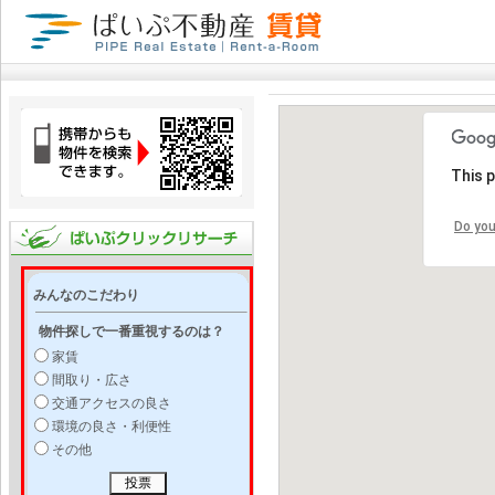
This 
Do you
みんなのこだわり
物件探しで一番重視するのは？
家賃
間取り・広さ
交通アクセスの良さ
環境の良さ・利便性
その他