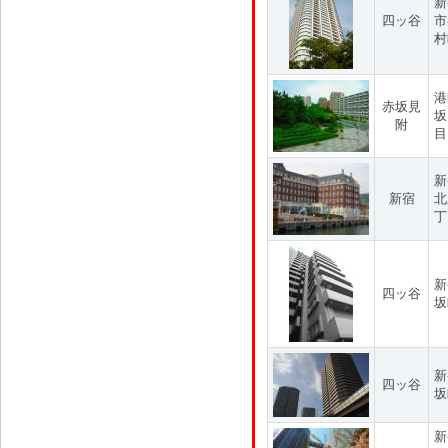
新
四ッ谷
市
村
港
赤坂見
坂
附
目
新
新宿
北
丁
新
四ッ谷
坂
新
四ッ谷
坂
新